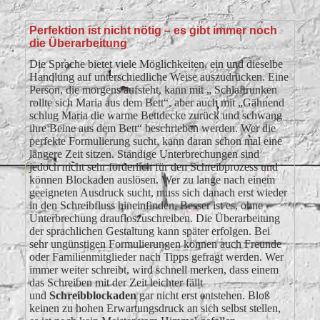
Perfektion ist nicht nötig – es gibt immer noch
die Überarbeitung
Die Sprache bietet viele Möglichkeiten, ein und dieselbe
Handlung auf unterschiedliche Weise auszudrücken. Eine
Person, die morgens aufsteht, kann mit „ Schlaftrunken
rollte sich Maria aus dem Bett“, aber auch mit „Gähnend
schlug Maria die warme Bettdecke zurück und schwang
ihre Beine aus dem Bett“ beschrieben werden. Wer die
perfekte Formulierung sucht, kann daran schon mal eine
längere Zeit sitzen. Ständige Unterbrechungen sind
jedoch nicht sehr förderlich für den Schreibprozess und
können Blockaden auslösen. Wer zu lange nach einem
geeigneten Ausdruck sucht, muss sich danach erst wieder
in den Schreibfluss hineinfinden. Besser ist es, ohne
Unterbrechung draufloszuschreiben. Die Überarbeitung
der sprachlichen Gestaltung kann später erfolgen. Bei
sehr ungünstigen Formulierungen können auch Freunde
oder Familienmitglieder nach Tipps gefragt werden. Wer
immer weiter schreibt, wird schnell merken, dass einem
das Schreiben mit der Zeit leichter fällt
und
Schreibblockaden
gar nicht erst entstehen. Bloß
keinen zu hohen Erwartungsdruck an sich selbst stellen,