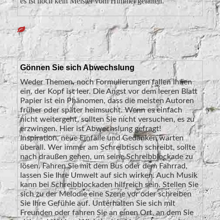
es ist noch kein Meister vom Himmel gefallen.
Gönnen Sie sich Abwechslung
Weder Themen, noch Formulierungen fallen Ihnen
ein, der Kopf ist leer. Die Angst vor dem leeren Blatt
Papier ist ein Phänomen, dass die meisten Autoren
früher oder später heimsucht. Wenn es einfach
nicht weitergeht, sollten Sie nicht versuchen, es zu
erzwingen. Hier ist Abwechslung gefragt!
Inspiration, neue Einfälle und Gedanken warten
überall. Wer immer am Schreibtisch schreibt, sollte
nach draußen gehen, um seine Schreibblockade zu
lösen. Fahren Sie mit dem Bus oder dem Fahrrad,
lassen Sie Ihre Umwelt auf sich wirken. Auch Musik
kann bei Schreibblockaden hilfreich sein. Stellen Sie
sich zu der Melodie eine Szene vor oder schreiben
Sie Ihre Gefühle auf. Unterhalten Sie sich mit
Freunden oder fahren Sie an einen Ort, an dem Sie