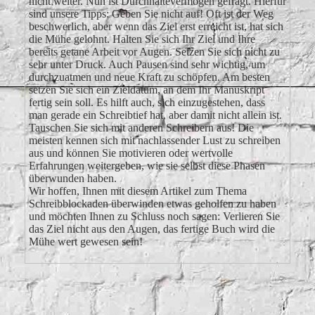
nicht weiter. Nun ist Durchhaltevermögen gefragt. Hierfür
sind unsere Tipps: Geben Sie nicht auf! Oft ist der Weg
beschwerlich, aber wenn das Ziel erst erreicht ist, hat sich
die Mühe gelohnt. Halten Sie sich Ihr Ziel und Ihre
bereits getane Arbeit vor Augen. Setzen Sie sich nicht zu
sehr unter Druck. Auch Pausen sind sehr wichtig, um
durchzuatmen und neue Kraft zu schöpfen. Am besten
setzen Sie sich ein Zieldatum, an dem Ihr Manuskript
fertig sein soll. Es hilft auch, sich einzugestehen, dass
man gerade ein Schreibtief hat, aber damit nicht allein ist.
Tauschen Sie sich mit anderen Schreibern aus! Die
meisten kennen sich mit nachlassender Lust zu schreiben
aus und können Sie motivieren oder wertvolle
Erfahrungen weitergeben, wie sie selbst diese Phasen
überwunden haben.
Wir hoffen, Ihnen mit diesem Artikel zum Thema
Schreibblockaden überwinden etwas geholfen zu haben
und möchten Ihnen zu Schluss noch sagen: Verlieren Sie
das Ziel nicht aus den Augen, das fertige Buch wird die
Mühe wert gewesen sein!