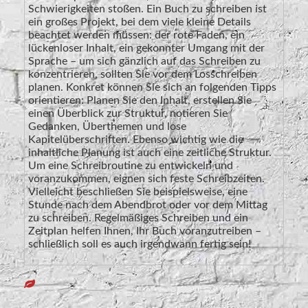
Schwierigkeiten stoßen. Ein Buch zu schreiben ist
ein großes Projekt, bei dem viele kleine Details
beachtet werden müssen: der rote Faden, ein
lückenloser Inhalt, ein gekonnter Umgang mit der
Sprache – um sich gänzlich auf das Schreiben zu
konzentrieren, sollten Sie vor dem Losschreiben
planen. Konkret können Sie sich an folgenden Tipps
orientieren: Planen Sie den Inhalt, erstellen Sie
einen Überblick zur Struktur, notieren Sie
Gedanken, Überthemen und lose
Kapitelüberschriften. Ebenso wichtig wie die
inhaltliche Planung ist auch eine zeitliche Struktur.
Um eine Schreibroutine zu entwickeln und
voranzukommen, eignen sich feste Schreibzeiten.
Vielleicht beschließen Sie beispielsweise, eine
Stunde nach dem Abendbrot oder vor dem Mittag
zu schreiben. Regelmäßiges Schreiben und ein
Zeitplan helfen Ihnen, Ihr Buch voranzutreiben –
schließlich soll es auch irgendwann fertig sein!