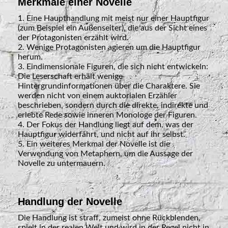
Merkmale einer Novelle
1. Eine Haupthandlung mit meist nur einer Hauptfigur
(zum Beispiel ein Außenseiter), die aus der Sicht eines
der Protagonisten erzählt wird.
2. Wenige Protagonisten agieren um die Hauptfigur
herum.
3. Eindimensionale Figuren, die sich nicht entwickeln:
Die Leserschaft erhält wenige
Hintergrundinformationen über die Charaktere. Sie
werden nicht von einem auktorialen Erzähler
beschrieben, sondern durch die direkte, indirekte und
erlebte Rede sowie inneren Monologe der Figuren.
4. Der Fokus der Handlung liegt auf dem, was der
Hauptfigur widerfährt, und nicht auf ihr selbst.
5. Ein weiteres Merkmal der Novelle ist die
Verwendung von Metaphern, um die Aussage der
Novelle zu untermauern.
Handlung der Novelle
Die Handlung ist straff, zumeist ohne Rückblenden,
spielt in der realen Welt und wird in der Regel nicht in