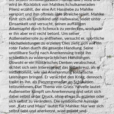
wird im Rückblick von Mahlkes Schulkameraden
Pilenz erzählt, der eine Art Hassliebe zu Mahlke
verspürt und ihm oftmals üble Streiche spielt. Mahlke
fühlt sich als Einzelkind und Halbwaise, leidet unter
Einsamkeit und versucht, seinen auffälligen
Adamsapfel durch Schmuck zu verdecken, wodurch
er ihn aber erst recht betont. Um seiner
Außenseiterrolle zu entfliehen, versucht er, sportliche
Höchstleistungen zu erzielen. Dies zieht sich wie ein
roter Faden durch die gesamte Handlung. Seine
unstillbare Sucht nach Anerkennung treibt ihn
schließlich zu widersprüchlichen Handlungen.
Obwohl er ein militärisches Denken verabscheut,
richtet sich sein Interesse auf das Ritterkreuz, als er
mitbekommt, wie viel Anerkennung soldatische
Leistungen bringen. Er verachtet den Krieg, dennoch
treibt es ihn, als Panzergrenadier an Schlachten
teilzunehmen. Das Thema von Grass’ Novelle lautet:
Außenseiter kämpft um Anerkennung und setzt sich
dabei selbst unter Druck, ohne etwas zu erzielen oder
sich selbst zu verändern. Die symbolische Aussage
von „Katz und Maus“ lautet für Mahlke: Nur wer sich
selbst liebt und anerkennt, wird geliebt und