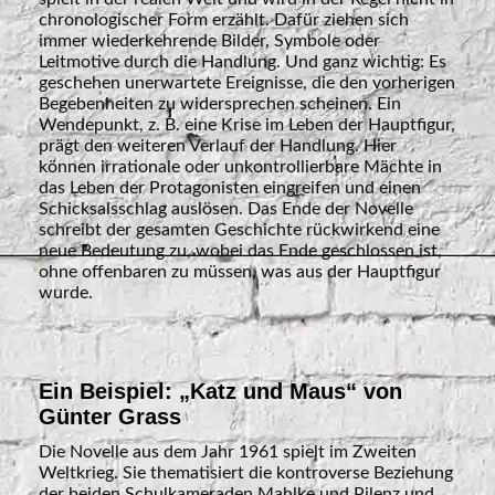
chronologischer Form erzählt. Dafür ziehen sich
immer wiederkehrende Bilder, Symbole oder
Leitmotive durch die Handlung. Und ganz wichtig: Es
geschehen unerwartete Ereignisse, die den vorherigen
Begebenheiten zu widersprechen scheinen. Ein
Wendepunkt, z. B. eine Krise im Leben der Hauptfigur,
prägt den weiteren Verlauf der Handlung. Hier
können irrationale oder unkontrollierbare Mächte in
das Leben der Protagonisten eingreifen und einen
Schicksalsschlag auslösen. Das Ende der Novelle
schreibt der gesamten Geschichte rückwirkend eine
neue Bedeutung zu, wobei das Ende geschlossen ist,
ohne offenbaren zu müssen, was aus der Hauptfigur
wurde.
Ein Beispiel: „Katz und Maus“ von
Günter Grass
Die Novelle aus dem Jahr 1961 spielt im Zweiten
Weltkrieg. Sie thematisiert die kontroverse Beziehung
der beiden Schulkameraden Mahlke und Pilenz und