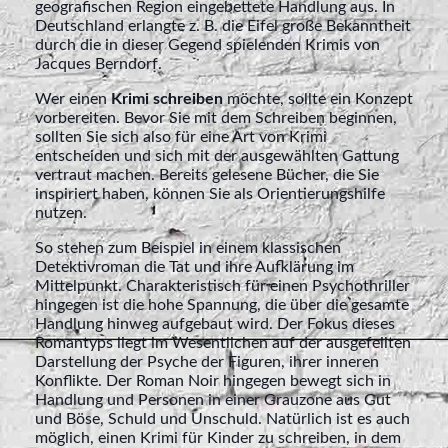
geografischen Region eingebettete Handlung aus. In
Deutschland erlangte z. B. die Eifel große Bekanntheit
durch die in dieser Gegend spielenden Krimis von
Jacques Berndorf.
Wer einen
Krimi schreiben
möchte, sollte ein Konzept
vorbereiten. Bevor Sie mit dem Schreiben beginnen,
sollten Sie sich also für eine Art von Krimi
entscheiden und sich mit der ausgewählten Gattung
vertraut machen. Bereits gelesene Bücher, die Sie
inspiriert haben, können Sie als Orientierungshilfe
nutzen.
So stehen zum Beispiel in einem klassischen
Detektivroman die Tat und ihre Aufklärung im
Mittelpunkt. Charakteristisch für einen Psychothriller
hingegen ist die hohe Spannung, die über die gesamte
Handlung hinweg aufgebaut wird. Der Fokus dieses
Romantyps liegt im Wesentlichen auf der ausgefeilten
Darstellung der Psyche der Figuren, ihrer inneren
Konflikte. Der Roman Noir hingegen bewegt sich in
Handlung und Personen in einer Grauzone aus Gut
und Böse, Schuld und Unschuld. Natürlich ist es auch
möglich, einen Krimi für Kinder zu schreiben, in dem