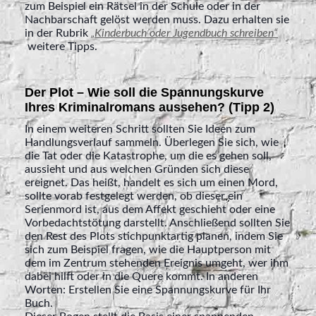
zum Beispiel ein Rätsel in der Schule oder in der
Nachbarschaft gelöst werden muss. Dazu erhalten sie
in der Rubrik
„
Kinderbuch oder Jugendbuch schreiben“
weitere Tipps.
Der Plot – Wie soll die Spannungskurve
Ihres Kriminalromans aussehen? (Tipp 2)
In einem weiteren Schritt sollten Sie Ideen zum
Handlungsverlauf sammeln. Überlegen Sie sich, wie
die Tat oder die Katastrophe, um die es gehen soll,
aussieht und aus welchen Gründen sich diese
ereignet. Das heißt, handelt es sich um einen Mord,
sollte vorab festgelegt werden, ob dieser ein
Serienmord ist, aus dem Affekt geschieht oder eine
Vorbedachtstötung darstellt. Anschließend sollten Sie
den Rest des Plots stichpunktartig planen, indem Sie
sich zum Beispiel fragen, wie die Hauptperson mit
dem im Zentrum stehenden Ereignis umgeht, wer ihm
dabei hilft oder in die Quere kommt. In anderen
Worten: Erstellen Sie eine Spannungskurve für Ihr
Buch.