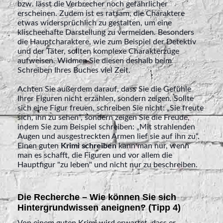
bzw. lässt die Verbrecher noch gefährlicher
erscheinen. Zudem ist es ratsam, die Charaktere
etwas widersprüchlich zu gestalten, um eine
klischeehafte Darstellung zu vermeiden. Besonders
die Hauptcharaktere, wie zum Beispiel der Detektiv
und der Täter, sollten komplexe Charakterzüge
aufweisen. Widmen Sie diesen deshalb beim
Schreiben Ihres Buches viel Zeit.
Achten Sie außerdem darauf, dass Sie die Gefühle
Ihrer Figuren nicht erzählen, sondern zeigen. Sollte
sich eine Figur freuen, schreiben Sie nicht: „Sie freute
sich, ihn zu sehen“, sondern zeigen Sie die Freude,
indem Sie zum Beispiel schreiben: „Mit strahlenden
Augen und ausgestreckten Armen lief sie auf ihn zu“.
Einen guten
Krimi schreiben
kann man nur, wenn
man es schafft, die Figuren und vor allem die
Hauptfigur "zu leben" und nicht nur zu beschreiben.
Die Recherche – Wie können Sie sich
Hintergrundwissen aneignen? (Tipp 4)
Von einem guten Krimi wird erwartet, dass er