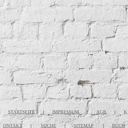
STARTSEITE
|
IMPRESSUM
|
AGB
|
K
ONTAKT
|
SUCHE
|
SITEMAP
|
BUCH