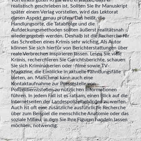
realistisch geschrieben ist. Sollten Sie Ihr Manuskript
später einem Verlag vorstellen, wird das Lektorat
diesen Aspekt genau prüfen. Das heißt, die
Handlungsorte, die Tatabfolge und die
Aufdeckungsmethoden sollten äußerst realitätsnah
wiedergegeben werden. Deshalb ist die Recherche für
das Schreiben eines Krimis sehr wichtig. Als Autor
können Sie sich hierfür von Berichterstattungen über
reale Verbrechen inspirieren lassen. Lesen Sie viele
Krimis, recherchieren Sie Gerichtsberichte, schauen
Sie sich Kriminalserien oder -filme sowie TV-
Magazine, die Einblicke in aktuelle Fahndungsfälle
bieten, an. Manchmal kann auch eine
Kontaktaufnahme zur Pressestelle von
Polizeidienststellen zu nützlichen Informationen
führen. In jedem Fall ist es ratsam, einen Blick auf die
Internetseiten der Landespolizeibehörden zu werfen.
Auch ist oft eine zusätzliche ausführliche Recherche
über zum Beispiel die menschliche Anatomie oder das
soziale Milieu, in dem Sie Ihre Figuren handeln lassen
möchten, notwendig.