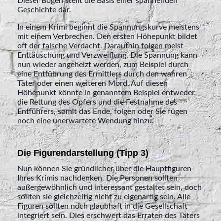
Dieser Bogen stellt die Basis einer spannenden
Geschichte dar.
In einem Krimi beginnt die Spannungskurve meistens
mit einem Verbrechen. Den ersten Höhepunkt bildet
oft der falsche Verdacht. Daraufhin folgen meist
Enttäuschung und Verzweiflung. Die Spannung kann
nun wieder angeheizt werden, zum Beispiel durch
eine Entführung des Ermittlers durch den wahren
Täter oder einen weiteren Mord. Auf diesen
Höhepunkt könnte in genanntem Beispiel entweder
die Rettung des Opfers und die Festnahme des
Entführers, somit das Ende, folgen oder Sie fügen
noch eine unerwartete Wendung hinzu.
Die Figurendarstellung (Tipp 3)
Nun können Sie gründlicher über die Hauptfiguren
Ihres Krimis nachdenken. Die Personen sollten
außergewöhnlich und interessant gestaltet sein, doch
sollten sie gleichzeitig nicht zu eigenartig sein. Alle
Figuren sollten noch glaubhaft in die Gesellschaft
integriert sein. Dies erschwert das Erraten des Täters