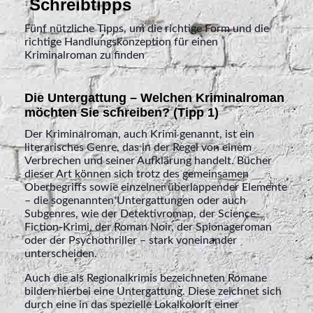
Schreibtipps
Fünf nützliche Tipps, um die richtige Form und die
richtige Handlungskonzeption für einen
Kriminalroman zu finden
Die Untergattung – Welchen Kriminalroman
möchten Sie schreiben? (Tipp 1)
Der Kriminalroman, auch Krimi genannt, ist ein
literarisches Genre, das in der Regel von einem
Verbrechen und seiner Aufklärung handelt. Bücher
dieser Art können sich trotz des gemeinsamen
Oberbegriffs sowie einzelner überlappender Elemente
– die sogenannten Untergattungen oder auch
Subgenres, wie der Detektivroman, der Science-
Fiction-Krimi, der Roman Noir, der Spionageroman
oder der Psychothriller – stark voneinander
unterscheiden.
Auch die als Regionalkrimis bezeichneten Romane
bilden hierbei eine Untergattung. Diese zeichnet sich
durch eine in das spezielle Lokalkolorit einer