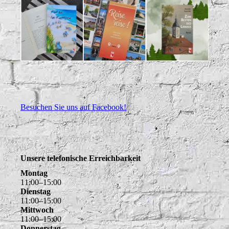
Besuchen Sie uns auf Facebook!
Unsere telefonische Erreichbarkeit
Montag
11
:
00
–
15
:
00
Dienstag
11
:
00
–
15
:
00
Mittwoch
11
:
00
–
15
:
00
Donnerstag