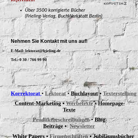
Über 3500 korrigierte Bücher
(Frieling-Verlag, BuchWerkstatt Berlin)
Nehmen Sie Kontakt mit uns auf!
E-Mail: lektorat@frieling.de
Tel.: 0 30 / 766 99 90
Korrektorat
•
Lektorat
•
Buchlayout
•
Texterstellung
Content
-
Marketing
•
Werbetexte
•
Homepage
-
Texte
Produktbeschreibungen
•
Blog
-
Beiträge
•
Newsletter
White
Papers
•
Firmenschriften
•
Jubiläumsbücher