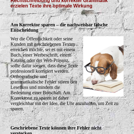
Rechtschreibung und korrekter Grammatik
erzielen Texte ihre optimale Wirkung
Am Korrektor sparen – die nachweisbar falsche
Entscheidung
Wer die Öffentlichkeit oder seine
Kunden mit geschriebenen Texten
erreichen möchte, sei es mit einem
Buch, einer Werbeschrift, einem
Katalog oder der Web-Präsenz,
sollte dafür sorgen, dass diese Texte
professionell korrigiert werden.
Orthografische und
grammatikalische Fehler stören den
Lesefluss und mindern die
Bedeutung einer Botschaft. Am
Korrektorat zu sparen ist daher
vergleichbar mit der Idee, die Uhr anzuhalten, um Zeit zu
sparen.
Geschriebene Texte können ihre Fehler nicht
verstecken