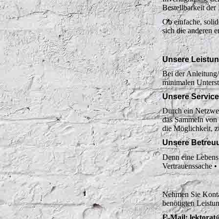
Bestellbarkeit der 
Ob einfache, solid
sich die anderen e
Unsere Leistu
Bei der Anleitung
minimalen Unters
Unsere Serviceq
Durch ein Netzwer
das Sammeln von M
die Möglichkeit, z
Unsere Betreuu
Denn eine Lebensg
Vertrauenssache • 
Nehmen Sie Kontak
benötigten Leistun
E-Mail: lektorat