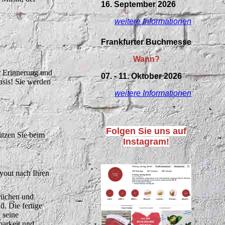
16. September 2026
weitere Informationen
Frankfurter Buchmesse
Wann?
r Erinnerung und
07. - 11. Oktober 2026
asis! Sie werden
weitere Informationen
Folgen Sie uns auf
ützen Sie beim
Instagram!
ayout nach Ihren
prüchen und
. Die fertige
 seine
barkeit und