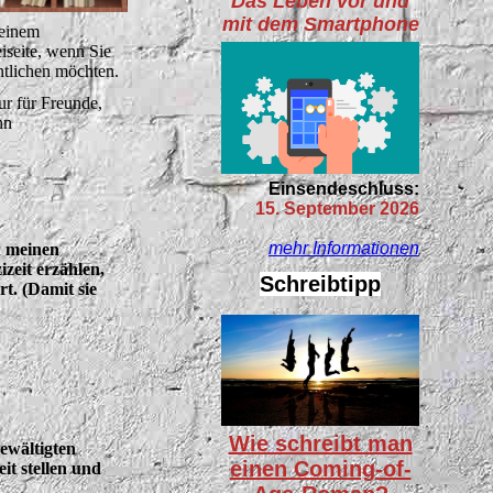
Das Leben vor und
mit dem Smartphone
 einem
iseite, wenn Sie
ntlichen möchten.
ur für Freunde,
nn
Einsendeschluss:
15. September 2026
mehr Informationen
n meinen
izeit erzählen,
Schreibtipp
rt. (Damit sie
Wie schreibt man
ewältigten
einen Coming-of-
it stellen und