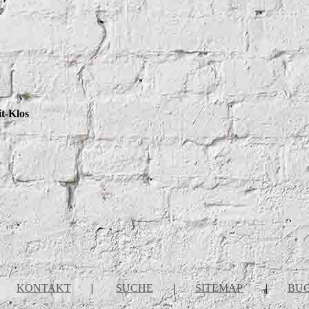
t-Klos
KONTAKT
|
SUCHE
|
SITEMAP
|
BUC