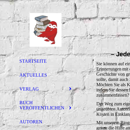
– Jede
STARTSEITE
Sie können auf ei
Erinnerungen mit 
Geschichte von gr
AKTUELLES
sollte, damit auc
Möchten Sie als K
VERLAG
indem Sie dessen 
zusammenfassen?
BUCH
Der Weg zum eigen
VERÖFFENTLICHEN
ungeübten Autoren
Kosten in Einklan
AUTOREN
Mit unserem Biogr
genau die Hilfe a