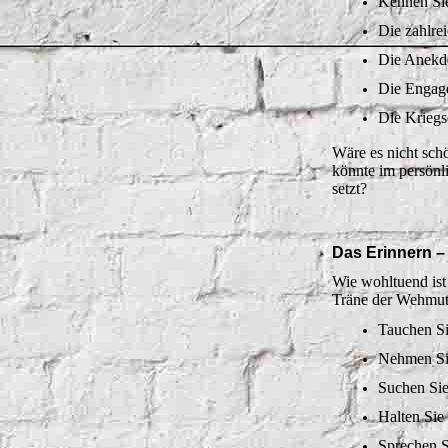
Kennen Sie
Die zahlre
Die Anekdot
Die Engage
Die Kriegs
Wäre es nicht sch
könnte im persönl
setzt?
Das Erinnern –
Wie wohltuend ist
Träne der Wehmut 
Tauchen Si
Nehmen Sie
Suchen Sie 
Halten Sie
Sprechen S