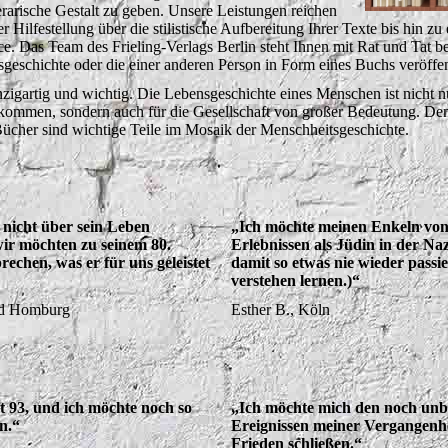
terarische Gestalt zu geben. Unsere Leistungen reichen
r Hilfestellung über die stilistische Aufbereitung Ihrer Texte bis hin zu
e. Das Team des Frieling-Verlags Berlin steht Ihnen mit Rat und Tat be
sgeschichte oder die einer anderen Person in Form eines Buchs veröffe
nzigartig und wichtig. Die Lebensgeschichte eines Menschen ist nicht n
kommen, sondern auch für die Gesellschaft von großer Bedeutung. De
Bücher sind wichtige Teile im Mosaik der Menschheitsgeschichte.
t nicht über sein Leben
„Ich möchte meinen Enkeln vo
wir möchten zu seinem 80.
Erlebnissen als Jüdin in der Naz
echen, was er für uns geleistet
damit so etwas nie wieder passie
verstehen lernen.)“
ad Homburg
Esther B., Köln
t 93, und ich möchte noch so
„Ich möchte mich den noch unb
en.“
Ereignissen meiner Vergangenhe
Frieden schließen.“