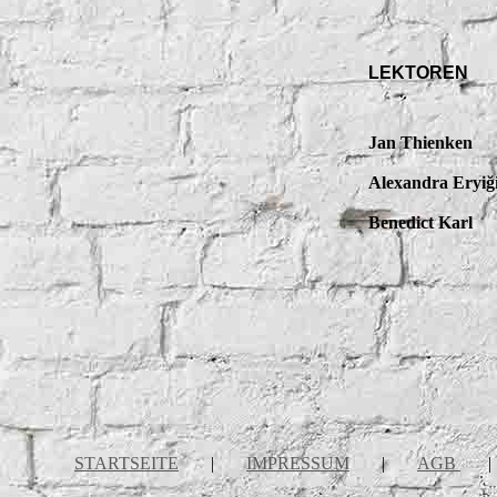
LEKTOREN
Jan Thienken
Alexandra Eryiği
Benedict Karl
STARTSEITE
|
IMPRESSUM
|
AGB
|