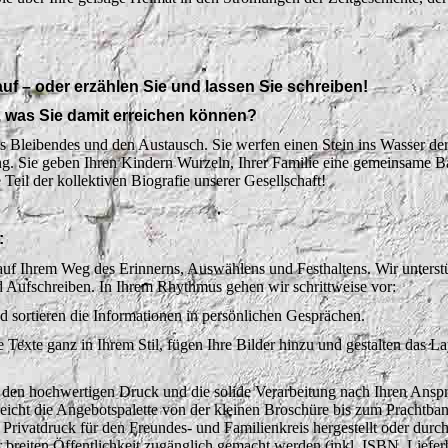
uf – oder erzählen Sie und lassen Sie schreiben!
h, was Sie damit erreichen können?
as Bleibendes und den Austausch. Sie werfen einen Stein ins Wasser de
. Sie geben Ihren Kindern Wurzeln, Ihrer Familie eine gemeinsame B
e Teil der kollektiven Biografie unserer Gesellschaft!
:
 auf Ihrem Weg des Erinnerns, Auswählens und Festhaltens. Wir unterst
 Aufschreiben. In Ihrem Rhythmus gehen wir schrittweise vor:
d sortieren die Informationen in persönlichen Gesprächen.
die Texte ganz in Ihrem Stil, fügen Ihre Bilder hinzu und gestalten das L
ür den hochwertigen Druck und die solide Verarbeitung nach Ihren Ans
eicht die Angebotspalette von der kleinen Broschüre bis zum Prachtband
 Privatdruck für den Freundes- und Familienkreis hergestellt oder durch
 breiten Öffentlichkeit zugänglich gemacht werden (inkl. ISBN, Liefer