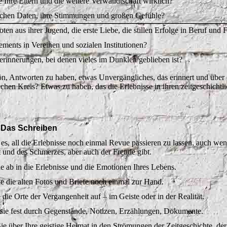
 Ihre Eltern und die weitere Verwandtschaft wirklich?
ichen Daten, ihre Stimmungen und großen Gefühle?
en aus ihrer Jugend, die erste Liebe, die stillen Erfolge in Beruf und 
ments in Vereinen und sozialen Institutionen?
erinnerungen, bei denen vieles im Dunklen geblieben ist?
ön, Antworten zu haben, etwas Unvergängliches, das erinnert und über
ichen Kreis? Etwas zu haben, das die Erlebnisse in ihren zeitgeschich
 Das Schreiben
 es, all die Erlebnisse noch einmal Revue passieren zu lassen, auch we
und des Schmerzes, aber auch der Freude gibt.
e ab in die Erlebnisse und die Emotionen Ihres Lebens.
 die alten Fotos und Briefe noch einmal zur Hand.
die Orte der Vergangenheit auf – im Geiste oder in der Realität.
 sie fest durch Gegenstände, Notizen, Erzählungen, Dokumente.
ie über Ihre geistige Heimat in den Strömungen der Zeitgeschichte, der