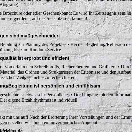
Biografie).
e Broschüre oder edler Geschenkband: Es wird Ihr Zeitzeugnis sein, in 
rinnern werden – auf das Sie stolz sein können!
ngen sind maßgeschneidert
/Beratung zur Planung des Projektes • Bei der Begleitung/Reflexion der
tützung bis zum Rundum-Service
ualität ist erprobt und effizient
k von erfahrenen Schreibprofis, Rechercheuren und Grafikern • Durch
aterial, das Ordnen und Strukturieren der Erlebnisse und den Aufbau
usätzlich Zeitgeschichte zu recherchieren
ng/Begleitung ist persönlich und einfühlsam
eschichte ist etwas sehr Persönliches • Der Umgang mit den Informati
Der eigene Erzählrhythmus ist individuell
t mit uns auf! Nach der Erörterung Ihrer Vorstellungen und der Ermit
gen erstellen wir Ihnen ein unverbindliches Angebot!
@frieling.de