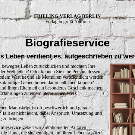
FRIELING-VERLAG BERLIN
Verlag begrüßt Autoren
Biografieservice
s Leben verdient es, aufgeschrieben zu wer
n bewegtes Leben zurückblicken und möchten Ihre
der Welt teilen? Oder kennen Sie eine Person, dessen
oßem Wert ist und als Memoiren veröffentlicht werden
h zukünftige Generationen daran teilhaben können?
ind Ihrem Elternteil ein besonderes Geschenk machen,
Erfahrungen zu einem literarischen Werk
en Manuskript ist oft beschwerlich und gerade
 fällt es nicht leicht, dabei Anspruch, Umsetzung und
g zu bringen.
afieservice geben wir ambitionierten Autoren
n die Hand, die sie benötigen, um ihren Lebensschätzen