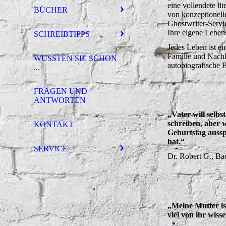
eine vollendete li
BÜCHER
von konzeptionelle
Ghostwriter-Servic
Ihre eigene Leben
SCHREIBTIPPS
Jedes Leben ist ei
Familie und Nach
WUSSTEN SIE SCHON
autobiografische 
...
FRAGEN UND
ANTWORTEN
„Vater will selbs
schreiben, aber 
KONTAKT
Geburtstag ausspr
hat.“
SERVICE
Dr. Robert G., B
„Meine Mutter is
viel von ihr wiss