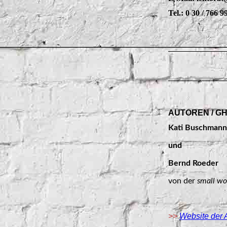
Tel.: 0 30 / 766 9
AUTOREN / G
Kati Buschmann
und
Bernd Roeder
von der
small wo
>>
Website der 