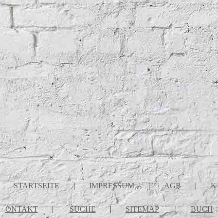
STARTSEITE
|
IMPRESSUM
|
AGB
|
K
ONTAKT
|
SUCHE
|
SITEMAP
|
BUCH