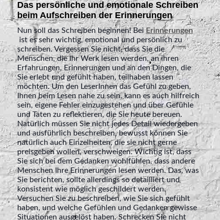
Das persönliche und emotionale Schreiben
beim Aufschreiben der Erinnerungen
Nun soll das Schreiben beginnen! Bei
Erinnerungen
ist es sehr wichtig, emotional und persönlich zu
schreiben. Vergessen Sie nicht, dass Sie die
Menschen, die Ihr Werk lesen werden, an ihren
Erfahrungen, Erinnerungen und an den Dingen, die
Sie erlebt und gefühlt haben, teilhaben lassen
möchten. Um den LeserInnen das Gefühl zu geben,
Ihnen beim Lesen nahe zu sein, kann es auch hilfreich
sein, eigene Fehler einzugestehen und über Gefühle
und Taten zu reflektieren, die Sie heute bereuen.
Natürlich müssen Sie nicht jedes Detail wiedergeben
und ausführlich beschreiben, bewusst können Sie
natürlich auch Einzelheiten, die sie nicht gerne
preisgeben wollen, verschweigen. Wichtig ist, dass
Sie sich bei dem Gedanken wohlfühlen, dass andere
Menschen Ihre Erinnerungen lesen werden. Das, was
Sie berichten, sollte allerdings so detailliert und
konsistent wie möglich geschildert werden.
Versuchen Sie zu beschreiben, wie Sie sich gefühlt
haben, und welche Gefühlen und Gedanken gewisse
Situationen ausgelöst haben. Schrecken Sie nicht