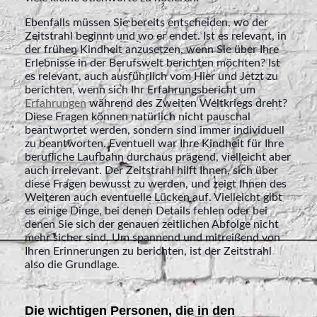
Ebenfalls müssen Sie bereits entscheiden, wo der
Zeitstrahl beginnt und wo er endet. Ist es relevant, in
der frühen Kindheit anzusetzen, wenn Sie über Ihre
Erlebnisse in der Berufswelt berichten möchten? Ist
es relevant, auch ausführlich vom Hier und Jetzt zu
berichten, wenn sich Ihr Erfahrungsbericht um
Erfahrungen
während des Zweiten Weltkriegs dreht?
Diese Fragen können natürlich nicht pauschal
beantwortet werden, sondern sind immer individuell
zu beantworten. Eventuell war Ihre Kindheit für Ihre
berufliche Laufbahn durchaus prägend, vielleicht aber
auch irrelevant. Der Zeitstrahl hilft Ihnen, sich über
diese Fragen bewusst zu werden, und zeigt Ihnen des
Weiteren auch eventuelle Lücken auf. Vielleicht gibt
es einige Dinge, bei denen Details fehlen oder bei
denen Sie sich der genauen zeitlichen Abfolge nicht
mehr sicher sind. Um spannend und mitreißend von
Ihren Erinnerungen zu berichten, ist der Zeitstrahl
also die Grundlage.
Die wichtigen Personen, die in den