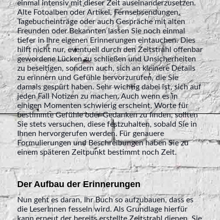
einmal intensiv mit dieser Zeit auseinanderzusetzen.
Alte Fotoalben oder Artikel, Fernsehsendungen,
Tagebucheinträge oder auch Gespräche mit alten
Freunden oder Bekannten lassen Sie noch einmal
tiefer in Ihre eigenen Erinnerungen eintauchen. Dies
hilft nicht nur, eventuell durch den Zeitstrahl offenbar
gewordene Lücken zu schließen und Unsicherheiten
zu beseitigen, sondern auch, sich an kleinere Details
zu erinnern und Gefühle hervorzurufen, die Sie
damals gespürt haben. Sehr wichtig dabei ist, sich auf
jeden Fall Notizen zu machen. Auch wenn es in
einigen Momenten schwierig erscheint, Worte für
bestimmte Gefühle oder Gedanken zu finden, sollten
Sie stets versuchen, diese festzuhalten, sobald Sie in
Ihnen hervorgerufen werden. Für genauere
Formulierungen und Beschreibungen haben Sie zu
einem späteren Zeitpunkt bestimmt noch Zeit.
Der Aufbau der Erinnerungen
Nun geht es daran, Ihr Buch so aufzubauen, dass es
die LeserInnen fesseln wird. Als Grundlage hierfür
kann erneut der bereits erstellte Zeitstrahl dienen. Sie