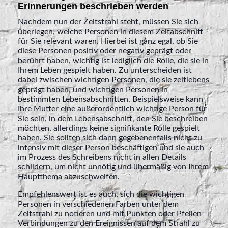
Erinnerungen beschrieben werden
Nachdem nun der Zeitstrahl steht, müssen Sie sich
überlegen, welche Personen in diesem Zeitabschnitt
für Sie relevant waren. Hierbei ist ganz egal, ob Sie
diese Personen positiv oder negativ geprägt oder
berührt haben, wichtig ist lediglich die Rolle, die sie in
Ihrem Leben gespielt haben. Zu unterscheiden ist
dabei zwischen wichtigen Personen, die sie zeitlebens
geprägt haben, und wichtigen Personen in
bestimmten Lebensabschnitten. Beispielsweise kann
Ihre Mutter eine außerordentlich wichtige Person für
Sie sein, in dem Lebensabschnitt, den Sie beschreiben
möchten, allerdings keine signifikante Rolle gespielt
haben. Sie sollten sich dann gegebenenfalls nicht zu
intensiv mit dieser Person beschäftigen und sie auch
im Prozess des Schreibens nicht in allen Details
schildern, um nicht unnötig und übermäßig von Ihrem
Hauptthema abzuschweifen.
Empfehlenswert ist es auch, sich die wichtigen
Personen in verschiedenen Farben unter dem
Zeitstrahl zu notieren und mit Punkten oder Pfeilen
Verbindungen zu den Ereignissen auf dem Strahl zu