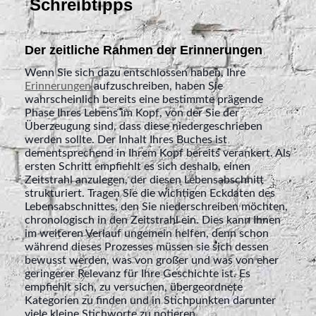
Schreibtipps
Der zeitliche Rahmen der Erinnerungen
Wenn Sie sich dazu entschlossen haben, Ihre
Erinnerungen
aufzuschreiben, haben Sie
wahrscheinlich bereits eine bestimmte prägende
Phase Ihres Lebens im Kopf, von der Sie der
Überzeugung sind, dass diese niedergeschrieben
werden sollte. Der Inhalt Ihres Buches ist
dementsprechend in Ihrem Kopf bereits verankert. Als
ersten Schritt empfiehlt es sich deshalb, einen
Zeitstrahl anzulegen, der diesen Lebensabschnitt
strukturiert. Tragen Sie die wichtigen Eckdaten des
Lebensabschnittes, den Sie niederschreiben möchten,
chronologisch in den Zeitstrahl ein. Dies kann Ihnen
im weiteren Verlauf ungemein helfen, denn schon
während dieses Prozesses müssen sie sich dessen
bewusst werden, was von großer und was von eher
geringerer Relevanz für Ihre Geschichte ist. Es
empfiehlt sich, zu versuchen, übergeordnete
Kategorien zu finden und in Stichpunkten darunter
viele kleine Stichworte zu notieren.