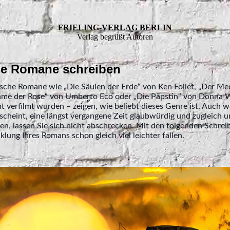
FRIELING-VERLAG BERLIN
Verlag begrüßt Autoren
he Romane schreiben
ische Romane wie „Die Säulen der Erde“ von Ken Follet, „Der M
me der Rose“ von Umberto Eco oder „Die Päpstin“ von Donna W
mt verfilmt wurden – zeigen, wie beliebt dieses Genre ist. Auch 
scheint, eine längst vergangene Zeit glaubwürdig und zugleich 
n, lassen Sie sich nicht abschrecken. Mit den folgenden Schrei
klung Ihres Romans schon gleich viel leichter fallen.