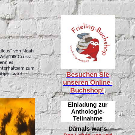
edicus“ von Noah
oolfolk Cross –
wenn es
unterhaltsam zum
Besuchen Sie
btipps wird
unseren
Online-
Buchshop!
Einladung zur
Anthologie-
Teilnahme
Damals war's