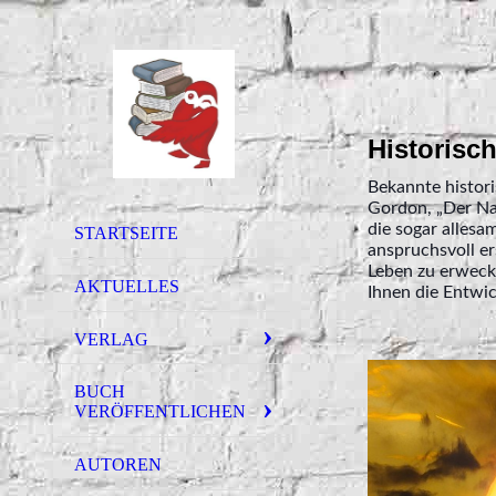
Historisc
Bekannte histor
Gordon, „Der Na
die sogar allesa
STARTSEITE
anspruchsvoll er
Leben zu erwecke
AKTUELLES
Ihnen die Entwic
VERLAG
BUCH
VERÖFFENTLICHEN
AUTOREN