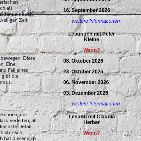
erischen
ch als
16. September 2026
aktere als auch
weiligen Zeit
weitere Informationen
Lesungen mit Peter
Kleine
Wann?
n bewegen. Diese
08. Oktober 2026
en. Eine
nd Fall eines
23. Oktober 2026
 gibt die
06. November 2026
eraus.
03. Dezember 2026
weitere Informationen
auskennen, um
Lesung mit Claudia
zu verleiten, all
Herber
kleinste Detail
historisch
Wann?
 hat dieser sich