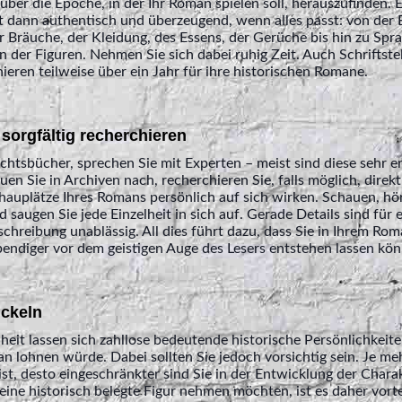
 über die Epoche, in der Ihr Roman spielen soll, herauszufinden. E
t dann authentisch und überzeugend, wenn alles passt: von der
 Bräuche, der Kleidung, des Essens, der Gerüche bis hin zu Spr
 der Figuren. Nehmen Sie sich dabei ruhig Zeit. Auch Schriftste
eren teilweise über ein Jahr für ihre historischen Romane.
d sorgfältig recherchieren
chtsbücher, sprechen Sie mit Experten – meist sind diese sehr e
auen Sie in Archiven nach, recherchieren Sie, falls möglich, direk
chauplätze Ihres Romans persönlich auf sich wirken. Schauen, h
 saugen Sie jede Einzelheit in sich auf. Gerade Details sind für 
chreibung unablässig. All dies führt dazu, dass Sie in Ihrem Rom
endiger vor dem geistigen Auge des Lesers entstehen lassen kön
ickeln
heit lassen sich zahllose bedeutende historische Persönlichkeite
an lohnen würde. Dabei sollten Sie jedoch vorsichtig sein. Je me
st, desto eingeschränkter sind Sie in der Entwicklung der Chara
eine historisch belegte Figur nehmen möchten, ist es daher vorte