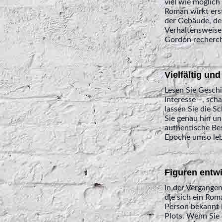
viel wie möglich
Roman wirkt ers
der Gebäude, der
Verhaltensweisen
Gordon recherchi
Vielfältig un
Lesen Sie Geschi
Interesse –, sch
lassen Sie die S
Sie genau hin und
authentische Bes
Epoche umso leb
Figuren entw
In der Vergangen
die sich ein Rom
Person bekannt i
Plots. Wenn Sie 