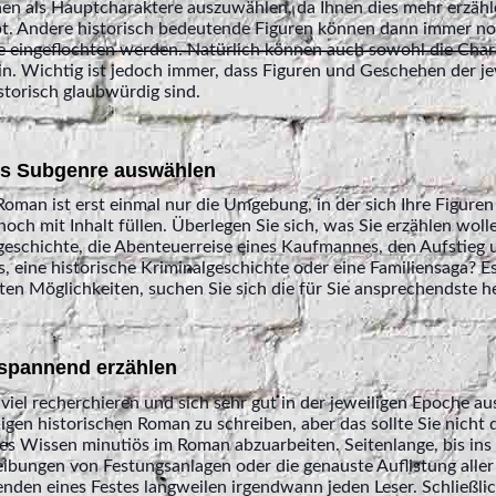
en als Hauptcharaktere auszuwählen, da Ihnen dies mehr erzähl
bt. Andere historisch bedeutende Figuren können dann immer no
 eingeflochten werden. Natürlich können auch sowohl die Char
sein. Wichtig ist jedoch immer, dass Figuren und Geschehen der je
torisch glaubwürdig sind.
es Subgenre auswählen
Roman ist erst einmal nur die Umgebung, in der sich Ihre Figure
och mit Inhalt füllen. Überlegen Sie sich, was Sie erzählen woll
geschichte, die Abenteuerreise eines Kaufmannes, den Aufstieg u
, eine historische Kriminalgeschichte oder eine Familiensaga? Es
ten Möglichkeiten, suchen Sie sich die für Sie ansprechendste h
 spannend erzählen
 viel recherchieren und sich sehr gut in der jeweiligen Epoche 
gen historischen Roman zu schreiben, aber das sollte Sie nicht da
s Wissen minutiös im Roman abzuarbeiten. Seitenlange, bis ins 
bungen von Festungsanlagen oder die genauste Auflistung aller 
den eines Festes langweilen irgendwann jeden Leser. Schließlich