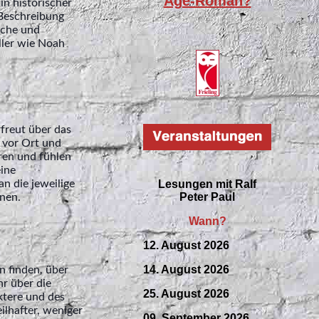
Age-Roman?
in historischer
 Beschreibung
ache und
ller wie Noah
rfreut über das
t vor Ort und
ören und fühlen
eine
an die jeweilige
Lesungen mit
Ralf
Peter Paul
nen.
Wann?
12. August 2026
14. August 2026
n finden, über
hr über die
25. August 2026
ktere und des
ilhafter, weniger
09.
September
2026