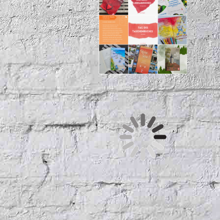
Besuchen Sie uns auf
Facebook!
Unsere telefonische
Erreichbarkeit
Montag
11
:
00
–
15
:
00
Dienstag