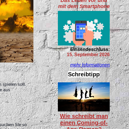
Das Leben vor und
mit dem Smartphone
Einsendeschluss:
15. September 2026
mehr Informationen
Schreibtipp
spielen soll.
e aus
Wie schreibt man
einen Coming-of-
rsuchen Sie so