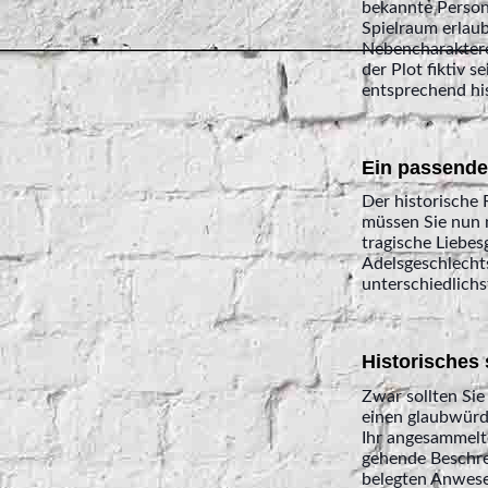
bekannte Person
Spielraum erlau
Nebencharaktere
der Plot fiktiv 
entsprechend his
Ein passend
Der historische 
müssen Sie nun n
tragische Liebes
Adelsgeschlechts
unterschiedlichs
Historisches
Zwar sollten Sie
einen glaubwürdi
Ihr angesammelte
gehende Beschrei
belegten Anwesen