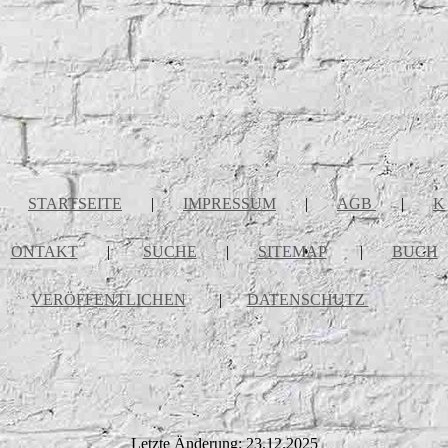
STARTSEITE
|
IMPRESSUM
|
AGB
|
K
ONTAKT
|
SUCHE
|
SITEMAP
|
BUCH
VERÖFFENTLICHEN
|
DATENSCHUTZ
Letzte Änderung: 23.12.2025