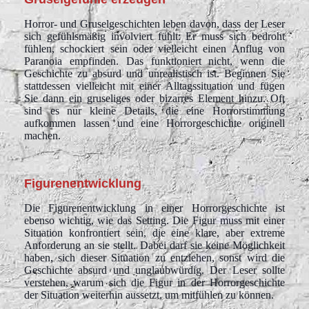
Horror- und Gruselgeschichten leben davon, dass der Leser
sich gefühlsmäßig involviert fühlt: Er muss sich bedroht
fühlen, schockiert sein oder vielleicht einen Anflug von
Paranoia empfinden. Das funktioniert nicht, wenn die
Geschichte zu absurd und unrealistisch ist. Beginnen Sie
stattdessen vielleicht mit einer Alltagssituation und fügen
Sie dann ein gruseliges oder bizarres Element hinzu. Oft
sind es nur kleine Details, die eine Horrorstimmung
aufkommen lassen und eine Horrorgeschichte originell
machen.
Figurenentwicklung
Die Figurenentwicklung in einer Horrorgeschichte ist
ebenso wichtig, wie das Setting. Die Figur muss mit einer
Situation konfrontiert sein, die eine klare, aber extreme
Anforderung an sie stellt. Dabei darf sie keine Möglichkeit
haben, sich dieser Situation zu entziehen, sonst wird die
Geschichte absurd und unglaubwürdig. Der Leser sollte
verstehen, warum sich die Figur in der Horrorgeschichte
der Situation weiterhin aussetzt, um mitfühlen zu können.