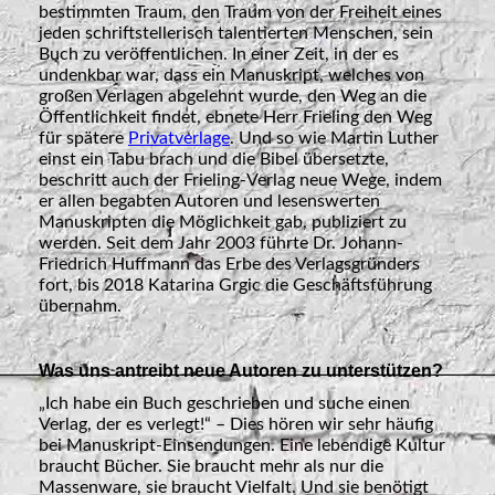
bestimmten Traum, den Traum von der Freiheit eines
jeden schriftstellerisch talentierten Menschen, sein
Buch zu veröffentlichen. In einer Zeit, in der es
undenkbar war, dass ein Manuskript, welches von
großen Verlagen abgelehnt wurde, den Weg an die
Öffentlichkeit findet, ebnete Herr Frieling den Weg
für spätere
Privatverlage
. Und so wie Martin Luther
einst ein Tabu brach und die Bibel übersetzte,
beschritt auch der Frieling-Verlag neue Wege, indem
er allen begabten Autoren und lesenswerten
Manuskripten die Möglichkeit gab, publiziert zu
werden. Seit dem Jahr 2003 führte Dr. Johann-
Friedrich Huffmann das Erbe des Verlagsgründers
fort, bis 2018 Katarina Grgic die Geschäftsführung
übernahm.
Was uns antreibt neue Autoren zu unterstützen?
„Ich habe ein Buch geschrieben und suche einen
Verlag, der es verlegt!“ – Dies hören wir sehr häufig
bei Manuskript-Einsendungen. Eine lebendige Kultur
braucht Bücher. Sie braucht mehr als nur die
Massenware, sie braucht Vielfalt. Und sie benötigt