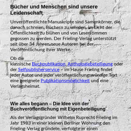
Bücher und Menschen sind unsere
Leidenschaft
Unveröffentlichte Manuskripte sind Samenkörner, die
danach schreien, Büchern zu werden, im Licht der
Öffentlichkeit zu blühen und von Leserstimmen
gegossen zu werden. Der Frieling-Verlag unterstützt
seit über 34 Jahren neue Autoren bei der
Veröffentlichung ihrer Werke.
Ob die
klassische
Buchpublikation
,
Anthologiebeteiligung
oder
der
Selfpublisherservice
– im Hause Frieling findet
jeder Autor und jeder veröffentlichungswürdige Text
eine geeignete
Publikationsmöglichkeit
und eine
Verlagsheimat.
Wie alles begann – Die Idee von der
Buchveröffentlichung mit Eigenbeteiligung
Als der Verlagsgründer Wilhelm Ruprecht Frieling im
Jahr 1983 in einer kleinen Berliner Wohnung den
Frieling-Verlag gründete, verfolgte er einen