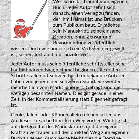
Wer schreibt, träumt vom eigenen
Buch. Jeder Autor sehnt sich
danach, einen Verlag zu finden,
der ihm Heimat ist und Brücken
zum Publikum baut. Er möchte
sein Manuskript,
seine einsame
Kreation, ohne Zensur und
Bevormundung veröffentlicht
wissen. Doch wie findet sich ein Verleger, der gewillt
ist, seinen Text auch nur anzulesen?
Jeder Autor muss seine öffentliche schriftstellerische
Laufbahn irgendwann einmal beginnen. Die ersten
Schritte fallen oft schwer. Noch unbekannte Autoren
haben von jeher einen schweren Stand. Sie werden
mehrheitlich vom Markt ignoriert. Gefragt sind die
wenigen bekannten Namen. Dies gilt gerade in einer
Zeit, in der Kommerzialisierung statt Eigenheit gefragt
ist.
Genie, Talent oder Können allein reichen selten aus.
An dieser Tatsache führt kein Weg vorbei. Wichtig ist,
auf die Qualität des Manuskriptes und die eigene
Kraft zu vertrauen und den direkten Weg zum eigenen
Buch zu gehen. Auch heute bleibt dies die Domäne