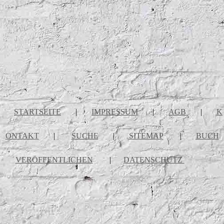
STARTSEITE
|
IMPRESSUM
|
AGB
|
K
ONTAKT
|
SUCHE
|
SITEMAP
|
BUCH
VERÖFFENTLICHEN
|
DATENSCHUTZ