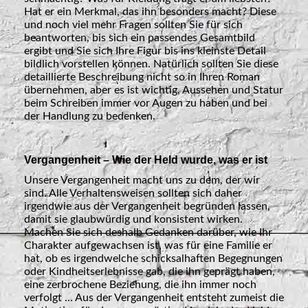
Hat er ein Merkmal, das ihn besonders macht? Diese
und noch viel mehr Fragen sollten Sie für sich
beantworten, bis sich ein passendes Gesamtbild
ergibt und Sie sich Ihre Figur bis ins kleinste Detail
bildlich vorstellen können. Natürlich sollten Sie diese
detaillierte Beschreibung nicht so in Ihren Roman
übernehmen, aber es ist wichtig, Aussehen und Statur
beim Schreiben immer vor Augen zu haben und bei
der Handlung zu bedenken.
Vergangenheit – Wie der Held wurde, was er ist
Unsere Vergangenheit macht uns zu dem, der wir
sind. Alle Verhaltensweisen sollten sich daher
irgendwie aus der Vergangenheit begründen lassen,
damit sie glaubwürdig und konsistent wirken.
Machen Sie sich deshalb Gedanken darüber, wie Ihr
Charakter aufgewachsen ist, was für eine Familie er
hat, ob es irgendwelche schicksalhaften Begegnungen
oder Kindheitserlebnisse gab, die ihn geprägt haben,
eine zerbrochene Beziehung, die ihn immer noch
verfolgt … Aus der Vergangenheit entsteht zumeist die