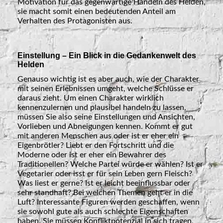
Motivation für das gegenwärtige Handeln des Helden,
sie macht somit einen bedeutenden Anteil am
Verhalten des Protagonisten aus.
Einstellung – Ein Blick in die Gedankenwelt des
Helden
Genauso wichtig ist es aber auch, wie der Charakter
mit seinen Erlebnissen umgeht, welche Schlüsse er
daraus zieht. Um einen Charakter wirklich
kennenzulernen und plausibel handeln zu lassen,
müssen Sie also seine Einstellungen und Ansichten,
Vorlieben und Abneigungen kennen. Kommt er gut
mit anderen Menschen aus oder ist er eher ein
Eigenbrötler? Liebt er den Fortschritt und die
Moderne oder ist er eher ein Bewahrer des
Traditionellen? Welche Partei würde er wählen? Ist er
Vegetarier oder isst er für sein Leben gern Fleisch?
Was liest er gerne? Ist er leicht beeinflussbar oder
sehr standhaft? Bei welchen Themen geht er in die
Luft? Interessante Figuren werden geschaffen, wenn
sie sowohl gute als auch schlechte Eigenschaften
haben. Sie müssen Konfliktpotenzial in sich tragen,