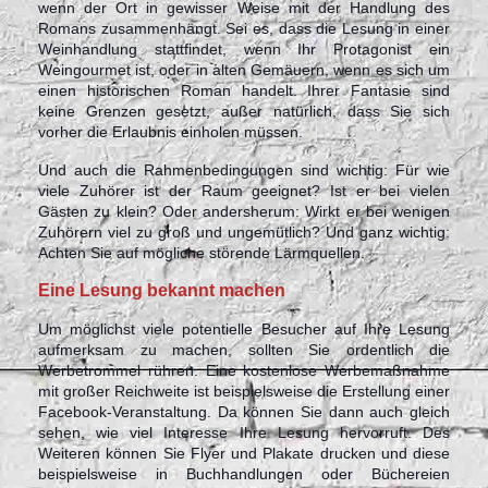
wenn der Ort in gewisser Weise mit der Handlung des
Romans zusammenhängt. Sei es, dass die Lesung in einer
Weinhandlung stattfindet, wenn Ihr Protagonist ein
Weingourmet ist, oder in alten Gemäuern, wenn es sich um
einen historischen Roman handelt. Ihrer Fantasie sind
keine Grenzen gesetzt, außer natürlich, dass Sie sich
vorher die Erlaubnis einholen müssen.
Und auch die Rahmenbedingungen sind wichtig: Für wie
viele Zuhörer ist der Raum geeignet? Ist er bei vielen
Gästen zu klein? Oder andersherum: Wirkt er bei wenigen
Zuhörern viel zu groß und ungemütlich? Und ganz wichtig:
Achten Sie auf mögliche störende Lärmquellen.
Eine Lesung bekannt machen
Um möglichst viele potentielle Besucher auf Ihre Lesung
aufmerksam zu machen, sollten Sie ordentlich die
Werbetrommel rühren. Eine kostenlose Werbemaßnahme
mit großer Reichweite ist beispielsweise die Erstellung einer
Facebook-Veranstaltung. Da können Sie dann auch gleich
sehen, wie viel Interesse Ihre Lesung hervorruft. Des
Weiteren können Sie Flyer und Plakate drucken und diese
beispielsweise in Buchhandlungen oder Büchereien