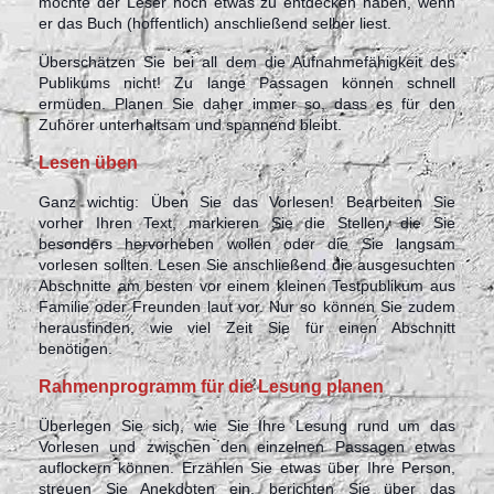
möchte der Leser noch etwas zu entdecken haben, wenn
er das Buch (hoffentlich) anschließend selber liest.
Überschätzen Sie bei all dem die Aufnahmefähigkeit des
Publikums nicht! Zu lange Passagen können schnell
ermüden. Planen Sie daher immer so, dass es für den
Zuhörer unterhaltsam und spannend bleibt.
Lesen üben
Ganz wichtig: Üben Sie das Vorlesen! Bearbeiten Sie
vorher Ihren Text, markieren Sie die Stellen, die Sie
besonders hervorheben wollen oder die Sie langsam
vorlesen sollten. Lesen Sie anschließend die ausgesuchten
Abschnitte am besten vor einem kleinen Testpublikum aus
Familie oder Freunden laut vor. Nur so können Sie zudem
herausfinden, wie viel Zeit Sie für einen Abschnitt
benötigen.
Rahmenprogramm für die Lesung planen
Überlegen Sie sich, wie Sie Ihre Lesung rund um das
Vorlesen und zwischen den einzelnen Passagen etwas
auflockern können. Erzählen Sie etwas über Ihre Person,
streuen Sie Anekdoten ein, berichten Sie über das