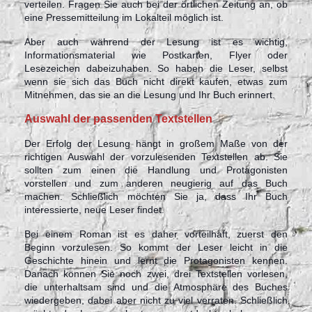
verteilen. Fragen Sie auch bei der örtlichen Zeitung an, ob
eine Pressemitteilung im Lokalteil möglich ist.
Aber auch während der Lesung ist es wichtig,
Informationsmaterial wie Postkarten, Flyer oder
Lesezeichen dabeizuhaben. So haben die Leser, selbst
wenn sie sich das Buch nicht direkt kaufen, etwas zum
Mitnehmen, das sie an die Lesung und Ihr Buch erinnert.
Auswahl der passenden Textstellen
Der Erfolg der Lesung hängt in großem Maße von der
richtigen Auswahl der vorzulesenden Textstellen ab. Sie
sollten zum einen die Handlung und Protagonisten
vorstellen und zum anderen neugierig auf das Buch
machen. Schließlich möchten Sie ja, dass Ihr Buch
interessierte, neue Leser findet.
Bei einem Roman ist es daher vorteilhaft, zuerst den
Beginn vorzulesen. So kommt der Leser leicht in die
Geschichte hinein und lernt die Protagonisten kennen.
Danach können Sie noch zwei, drei Textstellen vorlesen,
die unterhaltsam sind und die Atmosphäre des Buches
wiedergeben, dabei aber nicht zu viel verraten. Schließlich