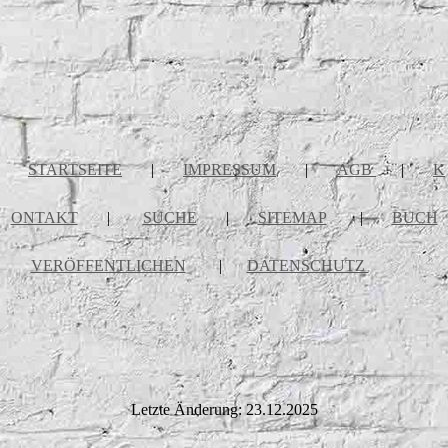
STARTSEITE
|
IMPRESSUM
|
AGB
|
K
ONTAKT
|
SUCHE
|
SITEMAP
|
BUCH
VERÖFFENTLICHEN
|
DATENSCHUTZ
Letzte Änderung: 23.12.2025