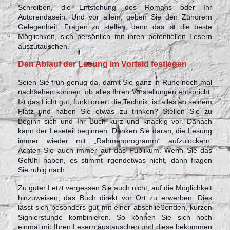
Schreiben, die Entstehung des Romans oder Ihr
Autorendasein. Und vor allem, geben Sie den Zuhörern
Gelegenheit, Fragen zu stellen, denn das ist die beste
Möglichkeit, sich persönlich mit ihren potentiellen Lesern
auszutauschen.
Den Ablauf der Lesung im Vorfeld festlegen
Seien Sie früh genug da, damit Sie ganz in Ruhe noch mal
nachsehen können, ob alles Ihren Vorstellungen entspricht.
Ist das Licht gut, funktioniert die Technik, ist alles an seinem
Platz und haben Sie etwas zu trinken? Stellen Sie zu
Beginn sich und Ihr Buch kurz und knackig vor. Danach
kann der Leseteil beginnen. Denken Sie daran, die Lesung
immer wieder mit „Rahmenprogramm“ aufzulockern.
Achten Sie auch immer auf das Publikum. Wenn Sie das
Gefühl haben, es stimmt irgendetwas nicht, dann fragen
Sie ruhig nach.
Zu guter Letzt vergessen Sie auch nicht, auf die Möglichkeit
hinzuweisen, das Buch direkt vor Ort zu erwerben. Dies
lässt sich besonders gut mit einer abschließenden, kurzen
Signierstunde kombinieren. So können Sie sich noch
einmal mit Ihren Lesern austauschen und diese bekommen