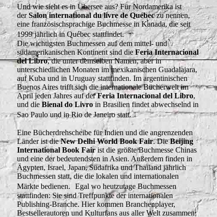
Und wie sieht es in Übersee aus? Für Nordamerika ist
der
Salon international du livre de Québec
zu nennen,
eine französischsprachige Buchmesse in Kanada, die seit
1999 jährlich in Québec stattfindet.
Die wichtigsten Buchmessen auf dem mittel- und
südamerikanischen Kontinent sind die
Feria Internacional
del Libro
, die unter demselben Namen, aber in
unterschiedlichen Monaten im mexikanischen Guadalajara,
auf Kuba und in Uruguay stattfinden. Im argentinischen
Buenos Aires trifft sich die internationale Bücherwelt im
April jeden Jahres auf der
Feria Internacional del Libro
,
und die
Bienal do Livro
in Brasilien findet abwechselnd in
Sao Paulo und in Rio de Janeiro statt.
Eine Bücherdrehscheibe für Indien und die angrenzenden
Länder ist die
New Delhi World Book Fair
. Die
Beijing
International Book Fair
ist die größte Buchmesse Chinas
und eine der bedeutendsten in Asien. Außerdem finden in
Ägypten, Israel, Japan, Südafrika und Thailand jährlich
Buchmessen statt, die die lokalen und internationalen
Märkte bedienen. Egal wo heutzutage Buchmessen
stattfinden: Sie sind Treffpunkte der internationalen
Publishing-Branche. Hier kommen Branchenplayer,
Bestsellerautoren und Kulturfans aus aller Welt zusammen.