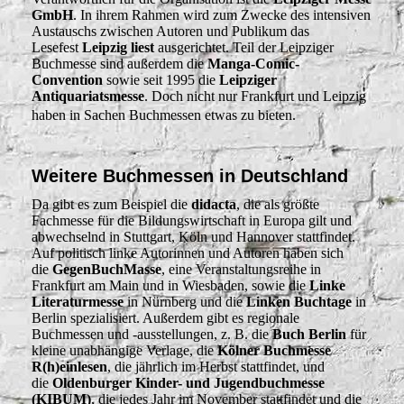
GmbH
. In ihrem Rahmen wird zum Zwecke des intensiven
Austauschs zwischen Autoren und Publikum das
Lesefest
Leipzig liest
ausgerichtet. Teil der Leipziger
Buchmesse sind außerdem die
Manga-Comic-
Convention
sowie seit 1995 die
Leipziger
Antiquariatsmesse
. Doch nicht nur Frankfurt und Leipzig
haben in Sachen Buchmessen etwas zu bieten.
Weitere Buchmessen in Deutschland
Da gibt es zum Beispiel die
didacta
, die als größte
Fachmesse für die Bildungswirtschaft in Europa gilt und
abwechselnd in Stuttgart, Köln und Hannover stattfindet.
Auf politisch linke Autorinnen und Autoren haben sich
die
GegenBuchMasse
, eine Veranstaltungsreihe in
Frankfurt am Main und in Wiesbaden, sowie die
Linke
Literaturmesse
in Nürnberg und die
Linken Buchtage
in
Berlin spezialisiert. Außerdem gibt es regionale
Buchmessen und ‑ausstellungen, z. B. die
Buch Berlin
für
kleine unabhängige Verlage, die
Kölner Buchmesse
R(h)einlesen
, die jährlich im Herbst stattfindet, und
die
Oldenburger Kinder- und Jugendbuchmesse
(KIBUM)
, die jedes Jahr im November stattfindet und die