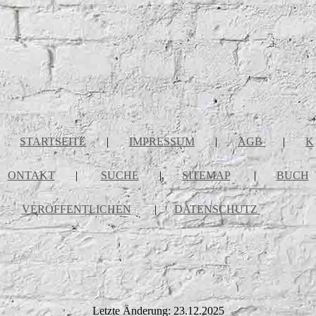
STARTSEITE
|
IMPRESSUM
|
AGB
|
K
ONTAKT
|
SUCHE
|
SITEMAP
|
BUCH
VERÖFFENTLICHEN
|
DATENSCHUTZ
Letzte Änderung: 23.12.2025