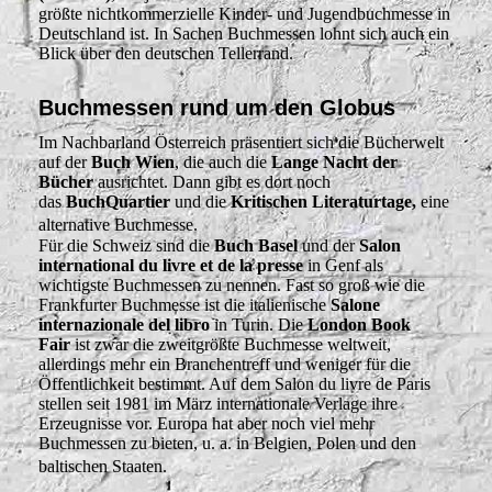
größte nichtkommerzielle Kinder- und Jugendbuchmesse in
Deutschland ist. In Sachen Buchmessen lohnt sich auch ein
Blick über den deutschen Tellerrand.
Buchmessen rund um den Globus
Im Nachbarland Österreich präsentiert sich die Bücherwelt
auf der
Buch Wien
, die auch die
Lange Nacht der
Bücher
ausrichtet. Dann gibt es dort noch
das
BuchQuartier
und die
Kritischen Literaturtage,
eine
alternative Buchmesse.
Für die Schweiz sind die
Buch Basel
und der
Salon
international du livre et de la presse
in Genf als
wichtigste Buchmessen zu nennen. Fast so groß wie die
Frankfurter Buchmesse ist die italienische
Salone
internazionale del libro
in Turin. Die
London Book
Fair
ist zwar die zweitgrößte Buchmesse weltweit,
allerdings mehr ein Branchentreff und weniger für die
Öffentlichkeit bestimmt. Auf dem Salon du livre de Paris
stellen seit 1981 im März internationale Verlage ihre
Erzeugnisse vor. Europa hat aber noch viel mehr
Buchmessen zu bieten, u. a. in Belgien, Polen und den
baltischen Staaten.