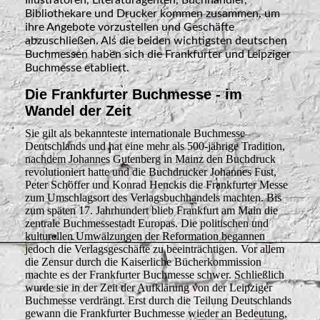
Illustratoren, Literaturagenten, Buchhändler,
Bibliothekare und Drucker kommen zusammen, um
ihre Angebote vorzustellen und Geschäfte
abzuschließen. Als die beiden wichtigsten deutschen
Buchmessen haben sich die Frankfurter und Leipziger
Buchmesse etabliert
.
Die Frankfurter Buchmesse - im
Wandel der Zeit
Sie gilt als bekannteste internationale Buchmesse
Deutschlands und hat eine mehr als 500-jährige Tradition,
nachdem Johannes Gutenberg in Mainz den Buchdruck
revolutioniert hatte und die Buchdrucker Johannes Fust,
Peter Schöffer und Konrad Henckis die Frankfurter Messe
zum Umschlagsort des Verlagsbuchhandels machten. Bis
zum späten 17. Jahrhundert blieb Frankfurt am Main die
zentrale Buchmessestadt Europas. Die politischen und
kulturellen Umwälzungen der Reformation begannen
jedoch die Verlagsgeschäfte zu beeinträchtigen. Vor allem
die Zensur durch die Kaiserliche Bücherkommission
machte es der Frankfurter Buchmesse schwer. Schließlich
wurde sie in der Zeit der Aufklärung von der Leipziger
Buchmesse verdrängt. Erst durch die Teilung Deutschlands
gewann die Frankfurter Buchmesse wieder an Bedeutung,