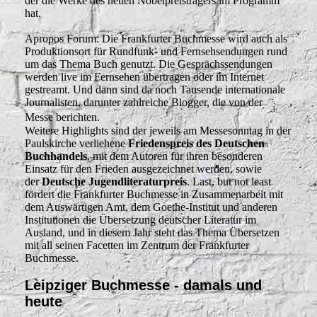
der die Werke des neuen Nobelpreisträgers im Programm
hat.
Apropos Forum: Die Frankfurter Buchmesse wird auch als
Produktionsort für Rundfunk- und Fernsehsendungen rund
um das Thema Buch genutzt. Die Gesprächssendungen
werden live im Fernsehen übertragen oder im Internet
gestreamt. Und dann sind da noch Tausende internationale
Journalisten, darunter zahlreiche Blogger, die von der
Messe berichten.
Weitere Highlights sind der jeweils am Messesonntag in der
Paulskirche verliehene
Friedenspreis des Deutschen
Buchhandels
, mit dem Autoren für ihren besonderen
Einsatz für den Frieden ausgezeichnet werden, sowie
der
Deutsche Jugendliteraturpreis
. Last, but not least
fördert die Frankfurter Buchmesse in Zusammenarbeit mit
dem Auswärtigen Amt, dem Goethe-Institut und anderen
Institutionen die Übersetzung deutscher Literatur im
Ausland, und in diesem Jahr steht das Thema Übersetzen
mit all seinen Facetten im Zentrum der Frankfurter
Buchmesse.
Leipziger Buchmesse - damals und
heute