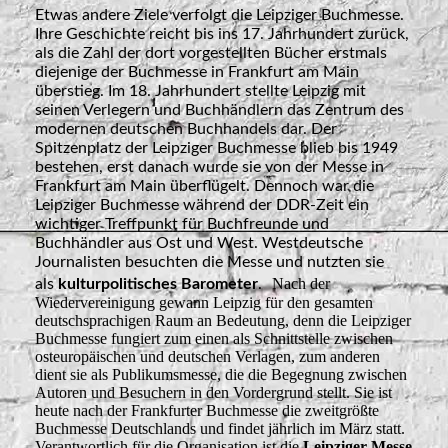
Etwas andere Ziele verfolgt die Leipziger Buchmesse.
Ihre Geschichte reicht bis ins 17. Jahrhundert zurück,
als die Zahl der dort vorgestellten Bücher erstmals
diejenige der Buchmesse in Frankfurt am Main
überstieg. Im 18. Jahrhundert stellte Leipzig mit
seinen Verlegern und Buchhändlern das Zentrum des
modernen deutschen Buchhandels dar. Der
Spitzenplatz der Leipziger Buchmesse blieb bis 1949
bestehen, erst danach wurde sie von der Messe in
Frankfurt am Main überflügelt. Dennoch war die
Leipziger Buchmesse während der DDR-Zeit ein
wichtiger Treffpunkt für Buchfreunde und
Buchhändler aus Ost und West. Westdeutsche
Journalisten besuchten die Messe und nutzten sie
Nach der
als
kulturpolitisches Barometer
.
Wiedervereinigung gewann Leipzig für den gesamten
deutschsprachigen Raum an Bedeutung, denn die Leipziger
Buchmesse fungiert zum einen als Schnittstelle zwischen
osteuropäischen und deutschen Verlagen, zum anderen
dient sie als Publikumsmesse, die die Begegnung zwischen
Autoren und Besuchern in den Vordergrund stellt. Sie ist
heute nach der Frankfurter Buchmesse die zweitgrößte
Buchmesse Deutschlands und findet jährlich im März statt.
Verantwortlich für die Organisation ist die
Leipziger Messe