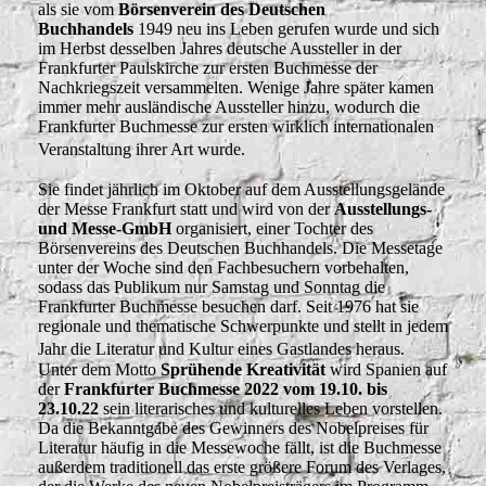
als sie vom
Börsenverein des Deutschen
Buchhandels
1949 neu ins Leben gerufen wurde und sich
im Herbst desselben Jahres deutsche Aussteller in der
Frankfurter Paulskirche zur ersten Buchmesse der
Nachkriegszeit versammelten. Wenige Jahre später kamen
immer mehr ausländische Aussteller hinzu, wodurch die
Frankfurter Buchmesse zur ersten wirklich internationalen
Veranstaltung ihrer Art wurde.
Sie findet jährlich im Oktober auf dem Ausstellungsgelände
der Messe Frankfurt statt und wird von der
Ausstellungs-
und Messe-GmbH
organisiert, einer Tochter des
Börsenvereins des Deutschen Buchhandels. Die Messetage
unter der Woche sind den Fachbesuchern vorbehalten,
sodass das Publikum nur Samstag und Sonntag die
Frankfurter Buchmesse besuchen darf. Seit 1976 hat sie
regionale und thematische Schwerpunkte und stellt in jedem
Jahr die Literatur und Kultur eines Gastlandes heraus.
Unter dem Motto
Sprühende Kreativität
wird Spanien auf
der
Frankfurter Buchmesse 2022 vom 19.10. bis
23.10.22
sein literarisches und kulturelles Leben vorstellen.
Da die Bekanntgabe des Gewinners des Nobelpreises für
Literatur häufig in die Messewoche fällt, ist die Buchmesse
außerdem traditionell das erste größere Forum des Verlages,