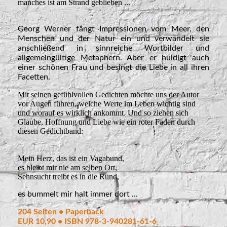
manches ist am Strand geblieben ...
Georg Werner fängt Impressionen vom Meer, den
Menschen und der Natur ein und verwandelt sie
anschließend in sinnreiche Wortbilder und
allgemeingültige Metaphern. Aber er huldigt auch
einer schönen Frau und besingt die Liebe in all ihren
Facetten.
Mit seinen gefühlvollen Gedichten möchte uns der Autor
vor Augen führen, welche Werte im Leben wichtig sind
und worauf es wirklich ankommt. Und so ziehen sich
Glaube, Hoffnung und Liebe wie ein roter Faden durch
diesen Gedichtband:
Mein Herz, das ist ein Vagabund,
es bleibt mir nie am selben Ort,
Sehnsucht treibt es in die Rund,
es bummelt mir halt immer dort ...
204 Seiten • Paperback
EUR 10,90 • ISBN 978-3-940281-61-6