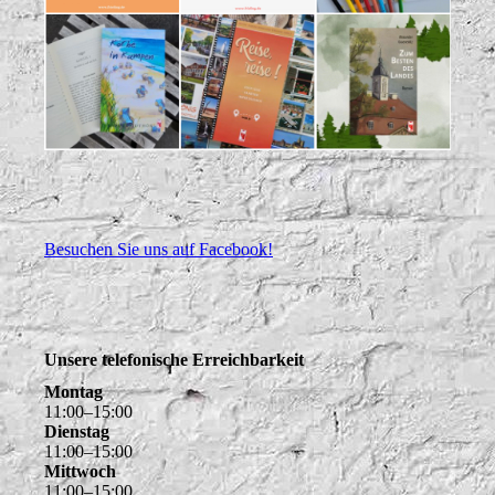
Besuchen Sie uns auf Facebook!
Unsere telefonische Erreichbarkeit
Montag
11
:
00
–
15
:
00
Dienstag
11
:
00
–
15
:
00
Mittwoch
11
:
00
–
15
:
00