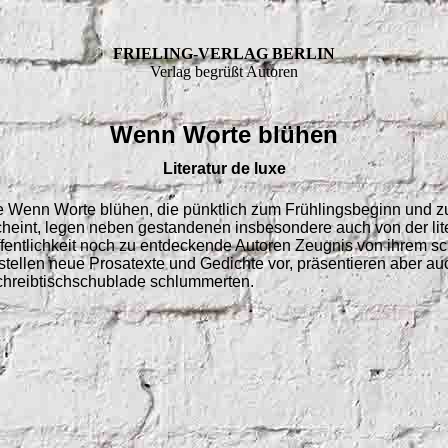
FRIELING-VERLAG BERLIN
Verlag begrüßt Autoren
Wenn Worte blühen
Literatur de luxe
ie Wenn Worte blühen, die pünktlich zum Frühlingsbeginn und zu
eint, legen neben gestandenen insbesondere auch von der lit
ffentlichkeit noch zu entdeckende Autoren Zeugnis von ihrem sch
stellen neue Prosatexte und Gedichte vor, präsentieren aber au
Schreibtischschublade schlummerten.