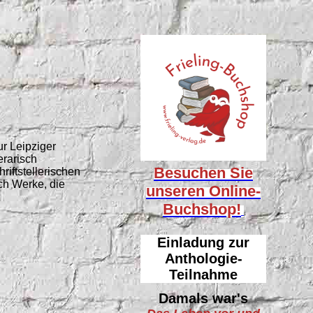
r Leipziger
erarisch
Besuchen Sie
riftstellerischen
ch Werke, die
unseren
Online-
Buchshop!
Einladung zur
Anthologie-
Teilnahme
Damals war's