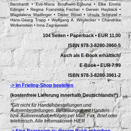
Bernhardt • Eva-Maria Brodheim-Egbuna • Elke Emma
Edinger • Regina Franziska Fischer • Gerwin Haybäck •
Magdalena Madlinger • Dieter Rösel • Ursula Schinzel •
Hans-Georg Trapp • Wolfgang A. Windecker • Chandrika
Wolkenstein • Inna Zagrajewski
104 Seiten • Paperback • EUR 11,00
ISBN 978-3-8280-3960-5
Auch als E-Book erhältlich!
E-Book • EUR 7,99
ISBN 978-3-8280-3961-2
-> Im Frieling-Shop bestellen
(kostenfreie Lieferung innerhalb Deutschlands!*)
*Gilt nicht für Handelsbestellungen und
Autorenbestellungen. Bestellungen mit Handels-
bzw. Autorenrabatt erfolgen per Mail, Fax, Brief oder
telefonisch. Alle Informationen HIER
-> Eine Rezension zu diesem Buch schreiben