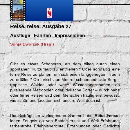
Reise, reise! Ausgabe 27
Ausflüge - Fahrten - Impressionen
Sonja Dworzak (Hrsg.)
Gibt es etwas Schöneres, als dem Alltag durch einen
spontanen Kurzurlaub zu entfliehen? Oder sorgfältig eine
ferne Reise zu planen, um sich einen langgehegten Traum
zu erfüllen? Ob türkisblaue Meere, schneebedeckte Berge,
tropische Wälder oder weite Wüstenlandschaften, ob
pulsierende Metropolen oder idyllische Dörfer – durch nahe
oder ferne Reisen wird dem Menschen häufig erst bewusst,
wie schön und facettenreich unsere Welt doch ist.
Die Beiträge im vorliegenden Sammelband
Reise, reise!
legen Zeugnis ab von Entdeckerlust und Welt-Erfahrung;
farbenfrohe Erlebnisberichte, Erzählungen oder Gedichte