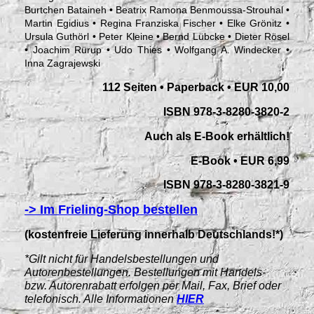
Burtchen Bataineh • Beatrix Ramona Benmoussa-Strouhal •
Martin Egidius • Regina Franziska Fischer • Elke Grönitz •
Ursula Guthörl • Peter Kleine • Bernd Lübcke • Dieter Rösel
• Joachim Rürup • Udo Thies • Wolfgang A. Windecker •
Inna Zagrajewski
112 Seiten • Paperback • EUR 10,00
ISBN 978-3-8280-3820-2
Auch als E-Book erhältlich!
E-Book • EUR 6,99
ISBN 978-3-8280-3821-9
-> Im Frieling-Shop bestellen
(kostenfreie Lieferung innerhalb Deutschlands!*)
*Gilt nicht für Handelsbestellungen und
Autorenbestellungen. Bestellungen mit Handels-
bzw. Autorenrabatt erfolgen per Mail, Fax, Brief oder
telefonisch. Alle Informationen
HIER