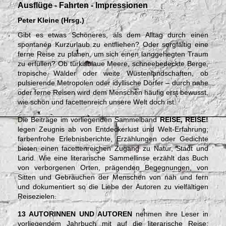
Ausflüge - Fahrten - Impressionen
Peter Kleine (Hrsg.)
Gibt es etwas Schöneres, als dem Alltag durch einen
spontanen Kurzurlaub zu entfliehen? Oder sorgfältig eine
ferne Reise zu planen, um sich einen langgehegten Traum
zu erfüllen? Ob türkisblaue Meere, schneebedeckte Berge,
tropische Wälder oder weite Wüstenlandschaften, ob
pulsierende Metropolen oder idyllische Dörfer – durch nahe
oder ferne Reisen wird dem Menschen häufig erst bewusst,
wie schön und facettenreich unsere Welt doch ist.
Die Beiträge im vorliegenden Sammelband
REISE, REISE!
legen Zeugnis ab von Entdeckerlust und Welt-Erfahrung;
farbenfrohe Erlebnisberichte, Erzählungen oder Gedichte
bieten einen facettenreichen Zugang zu Natur, Stadt und
Land. Wie eine literarische Sammellinse erzählt das Buch
von verborgenen Orten, prägenden Begegnungen, von
Sitten und Gebräuchen der Menschen von nah und fern
und dokumentiert so die Liebe der Autoren zu vielfältigen
Reisezielen.
13 AUTORINNEN UND AUTOREN
nehmen ihre Leser in
vorliegendem Jahrbuch mit auf die literarische Reise: