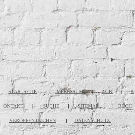
STARTSEITE
|
IMPRESSUM
|
AGB
|
K
ONTAKT
|
SUCHE
|
SITEMAP
|
BUCH
VERÖFFENTLICHEN
|
DATENSCHUTZ