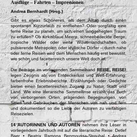
Ausflüge – Fahrten – Impressionen
Andrea Bernhardt (Hrsg.)
Gibt es etwas Schöneres, als dem Alltag durch einen
spontanen Kurzurlaub zu entfliehen? Oder sorgfältig eine
ferne Reise zu planen, um sich einen langgehegten Traum
zu erfüllen? Ob türkisblaue Meere, schneebedeckte Berge,
tropische Wälder oder weite Wüstenlandschaften, ob
pulsierende Metropolen oder idyllische Dörfer – durch nahe
oder ferne Reisen wird dem Menschen häufig erst bewusst,
wie schön und facettenreich unsere Welt doch ist.
Die Beiträge im vorliegenden Sammelband
REISE, REISE!
legen Zeugnis ab von Entdeckerlust und Welt-Erfahrung;
farbenfrohe Erlebnisberichte, Erzählungen oder Gedichte
bieten einen facettenreichen Zugang zu Natur, Stadt und
Land. Wie eine literarische Sammellinse erzählt das Buch
von verborgenen Orten, prägenden Begegnungen, von
Sitten und Gebräuchen der Menschen von nah und fern
und dokumentiert so die Liebe der Autoren zu vielfältigen
Reisezielen.
14 AUTORINNEN UND AUTOREN
nehmen ihre Leser in
vorliegendem Jahrbuch mit auf die literarische Reise: Detlef
Baer • Beatrix Ramona Benmoussa-Strouhal • Andrea