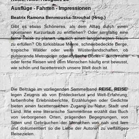
Ausflüge - Fahrten - Impressionen
Beatrix Ramona Benmoussa-Strouhal (Hrsg.)
Gibt es etwas Schöneres, als dem Alltag durch einen
spontanen Kurzurlaub zu entfliehen? Oder sorgfältig eine
ferne Reise zu planen, um sich einen langgehegten Traum
zu erfüllen? Ob türkisblaue Meere, schneebedeckte Berge,
tropische Wälder oder weite Wüstenlandschaften, ob
pulsierende Metropolen oder idyllische Dörfer – durch nahe
oder ferne Reisen wird dem Menschen häufig erst bewusst,
wie schön und facettenreich unsere Welt doch ist.
Die Beiträge im vorliegenden Sammelband
REISE, REISE
!
legen Zeugnis ab von Entdeckerlust und Welt-Erfahrung;
farbenfrohe Erlebnisberichte, Erzählungen oder Gedichte
bieten einen facettenreichen Zugang zu Natur, Stadt und
Land. Wie eine literarische Sammellinse erzählt das Buch
von verborgenen Orten, prägenden Begegnungen, von
Sitten und Gebräuchen der Menschen von nah und fern
und dokumentiert so die Liebe der Autoren zu vielfältigen
Reisezielen.