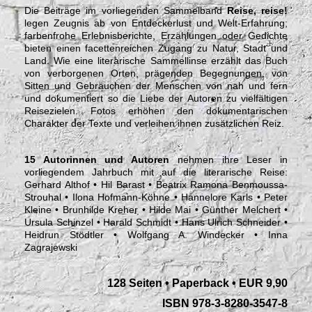
Die Beiträge im vorliegenden Sammelband
Reise, reise!
legen Zeugnis ab von Entdeckerlust und Welt-Erfahrung;
farbenfrohe Erlebnisberichte, Erzählungen oder Gedichte
bieten einen facettenreichen Zugang zu Natur, Stadt und
Land. Wie eine literarische Sammellinse erzählt das Buch
von verborgenen Orten, prägenden Begegnungen, von
Sitten und Gebräuchen der Menschen von nah und fern
und dokumentiert so die Liebe der Autoren zu vielfältigen
Reisezielen. Fotos erhöhen den dokumentarischen
Charakter der Texte und verleihen ihnen zusätzlichen Reiz.
15 Autorinnen und Autoren
nehmen ihre Leser in
vorliegendem Jahrbuch mit auf die literarische Reise:
Gerhard Althof • Hil Barast • Beatrix Ramona Benmoussa-
Strouhal • Ilona Hofmann-Köhne • Hannelore Karls • Peter
Kleine • Brunhilde Kreher • Hilde Mai • Günther Melchert •
Ursula Schinzel • Harald Schmidt • Hans Ulrich Schneider •
Heidrun Stödtler • Wolfgang A. Windecker • Inna
Zagrajewski
128 Seiten • Paperback • EUR 9,90
ISBN 978-3-8280-3547-8