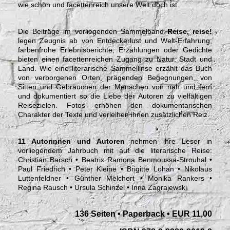
wie schön und facettenreich unsere Welt doch ist.
Die Beiträge im vorliegenden Sammelband
Reise, reise!
legen Zeugnis ab von Entdeckerlust und Welt-Erfahrung;
farbenfrohe Erlebnisberichte, Erzählungen oder Gedichte
bieten einen facettenreichen Zugang zu Natur, Stadt und
Land. Wie eine literarische Sammellinse erzählt das Buch
von verborgenen Orten, prägenden Begegnungen, von
Sitten und Gebräuchen der Menschen von nah und fern
und dokumentiert so die Liebe der Autoren zu vielfältigen
Reisezielen. Fotos erhöhen den dokumentarischen
Charakter der Texte und verleihen ihnen zusätzlichen Reiz.
11 Autorinnen und Autoren
nehmen ihre Leser in
vorliegendem Jahrbuch mit auf die literarische Reise:
Christian Barsch • Beatrix Ramona Benmoussa-Strouhal •
Paul Friedrich • Peter Kleine • Brigitte Lohan • Nikolaus
Luttenfeldner • Günther Melchert • Monika Rankers •
Regina Rausch • Ursula Schinzel • Inna Zagrajewski
136 Seiten
• Paperback
• EUR 11,00