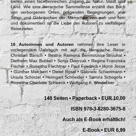
bieten einen facettenreichen Zugang zu Natur, Stadt und
Land. Wie eine literarische Sammellinse erzählt das Buch
von verborgenen Orten, prägenden Begegnungen, von
Sitten und Gebräuchen der Menschen von nah und fern
und dokumentiert so die Liebe der Autoren zu vielfältigen
Reisezielen.
16 Autorinnen und Autoren
nehmen ihre Leser in
vorliegendem Jahrbuch mit auf die literarische Reise:
Christian Barsch • Beatrix Ramona Benmoussa-Strouhal •
Diethelm Max Bubbel • Sonja Dworzak • Regina Franziska
Fischer • Roswitha Flechtner • Paul Friedrich • Horst Jesse
• Günther Melchert • Dieter Rösel • Gabriele Schienmann •
Ursula Schinzel • Heimgart Schneider • Samira Schogofa •
Roswitha Charlotte Schwenk • Wolfgang A. Windecker
148 Seiten
• Paperback
• EUR 10,00
ISBN 978-3-8280-3675-8
Auch als E-Book erhältlich!
E-Book • EUR 6,99