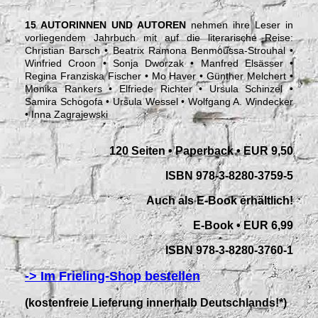
15 AUTORINNEN UND AUTOREN
nehmen ihre Leser in
vorliegendem Jahrbuch mit auf die literarische Reise:
Christian Barsch • Beatrix Ramona Benmoussa-Strouhal •
Winfried Croon • Sonja Dworzak • Manfred Elsässer •
Regina Franziska Fischer • Mo Haver • Günther Melchert •
Monika Rankers • Elfriede Richter • Ursula Schinzel •
Samira Schogofa • Ursula Wessel • Wolfgang A. Windecker
• Inna Zagrajewski
120 Seiten
• Paperback
• EUR 9,50
ISBN 978-3-8280-3759-5
Auch als E-Book erhältlich!
E-Book • EUR 6,99
ISBN 978-3-8280-3760-1
-> Im Frieling-Shop bestellen
(kostenfreie Lieferung innerhalb Deutschlands!*)