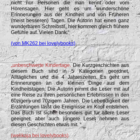
nicht nur Personen die man kennt oder vom
Hörensagen. Hier geht es um wunderschöne
Erinnerungen aus der Kindheit und von Früheren
(meist besseren) Tagen. Die Autorin hat einen ganz
wunderbaren Schreibstil, hier kommen gleich frühere
Gefühle auf. Vielen Dank.“
(von MK262 bei lovelybooks)
„unbeschwerte Kindertage.
Die Kurzgeschichten aus
diesem Buch sind in 5 Kategorien geordnet,
Alltägliches und die 4 Jahreszeiten. Es geht um
Erinnerungen an die kleinen Dinge aus dem
Kindheitstagen. Die Autorin nimmt die Leser mit auf
eine Reise zu ihren persönlichen Erlebnissen in den
60zigern und 70zigern Jahren. Die Lebendigkeit der
Erzählungen lässt die Ereignisse im Kopf entstehen.
Das Buch ist sicher besonders gut für ältere Leser
geeignet, aber auch jüngere Leser nehmen aus
diesen Geschichten etwas mit. “
(welikaja
be
i lovelybooks)