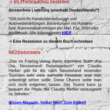
-> Im Frieling-Shop bestellen
(kostenfreie Lieferung innerhalb Deutschlands!*)
*Gilt nicht für Handelsbestellungen und
Autorenbestellungen. Bestellungen mit Handels-
bzw. Autorenrabatt erfolgen per Mail, Fax, Brief oder
telefonisch. Alle Informationen
HIER
-> Eine Rezension zu diesem Buch schreiben
REZENSIONEN
„Das im Frieling-Verlag Berlin erschiene Buch „Kia
Ora, Neuseeland! Reisetagebuch“ von Claudia
Herber gibt für die nach Neuseeland reisenden
Touristen sehr viele wertvolle Hinweise, was man
unbedingt sehen sollte. Diese Chance sollte man
sich nicht entgehen lassen. Der Tourist kann ja
bequem die Pfade, die Claudia Herber vorausgeeilt
ist, betreten.“
(Essen-Magazin, Volker Neef, Zum Artikel)