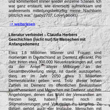
und kommentiert immer wieder einzelne Szenen. Ich
war ganz erstaunt, wie einerseits aufmerksam und
andererseits mitteilungsbedürftig meine Nachbarin
plötzlich war."
(gaby2707, Lovelybooks)
-> weiterlesen
Literatur verbindet – Claudia Herbers
Geschichten (nicht nur) für Menschen mit
Anfangsdemenz
Etwa 1,6 Millionen Männer und Frauen sind
momentan in Deutschland an Demenz erkrankt. Pro
Jahr treten etwa 300.000 Neuerkrankungen auf, und
da der Anteil älterer Mitbürger an der
Gesamtbevölkerung steigt, ist davon auszugehen,
dass es im Jahr 2050 etwa 3 Millionen
Demenzkranke geben wird. Trotz dieser hohen
Zahlen ist Demenz im öffentlichen Bewusstsein
kaum verankert und Menschen mit Demenz und ihre
Angehörigen, denen das Wohl der Verwandten am
Herzen liegt, haben immer noch mit
Stigmatisierungen und Vorurteilen zu kämpfen. Zu
diesen gehört auch der Irrglaube, Menschen mit