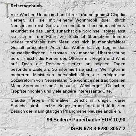
Reisetagebuch
Vier Wochen Urlaub im Land ihrer Träume genießt Claudia
Herber, als sie mit einem Wohnmobil quer durch
Neuseeland reist. Ganz allein und daher besonders intensiv
erkundet sie das Land, zunächst die Nordinsel, später lässt
sie sich mit der Fähre zur Südinsel übersetzen. Immer
wieder strebt sie zum Meer, das sich in mannigfaltiger
Gestalt präsentiert. Auch das Wetter hält zu Beginn des
neuseeländischen Herbstes so manche Überraschung
bereit, mischt die Ferien des Öfteren mit Regen und Wind
auf. Doch die Reisende steuert an solchen Tagen
besondere Ziele an. So informiert sie sich in Wellington in
mehreren Ministerien persönlich über die erfolgreiche
Sozialreform von Neuseeland. Sie wohnt einer traditionellen
Maori-Zeremonie bei, besucht Weinberge, Gletscher,
Tropfsteinhöhlen und viele andere interessante Orte.
Claudia Herbers informativer Bericht in ruhiger, klarer
Sprache strahlt echte Begeisterung aus und lädt zum
Besuch der mannigfaltigen Phänomene Neuseelands ein.
96 Seiten • Paperback • EUR 10,90
ISBN 978-3-8280-3057-2