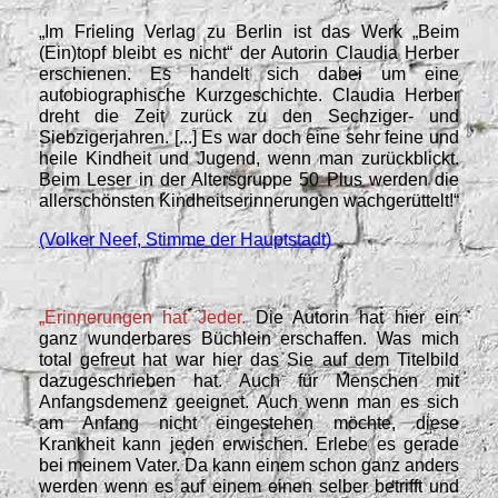
„
Im Frieling Verlag zu Berlin ist das Werk „Beim
(Ein)topf bleibt es nicht“ der Autorin Claudia Herber
erschienen. Es handelt sich dabei um eine
autobiographische Kurzgeschichte. Claudia Herber
dreht die Zeit zurück zu den Sechziger- und
Siebzigerjahren. [...] Es war doch eine sehr feine und
heile Kindheit und Jugend, wenn man zurückblickt.
Beim Leser in der Altersgruppe 50 Plus werden die
allerschönsten Kindheitserinnerungen wachgerüttelt!
“
(Volker Neef, Stimme der Hauptstadt)
„Erinnerungen hat Jeder.
Die Autorin hat hier ein
ganz wunderbares Büchlein erschaffen. Was mich
total gefreut hat war hier das Sie auf dem Titelbild
dazugeschrieben hat. Auch für Menschen mit
Anfangsdemenz geeignet. Auch wenn man es sich
am Anfang nicht eingestehen möchte, diese
Krankheit kann jeden erwischen. Erlebe es gerade
bei meinem Vater. Da kann einem schon ganz anders
werden wenn es auf einem einen selber betrifft und