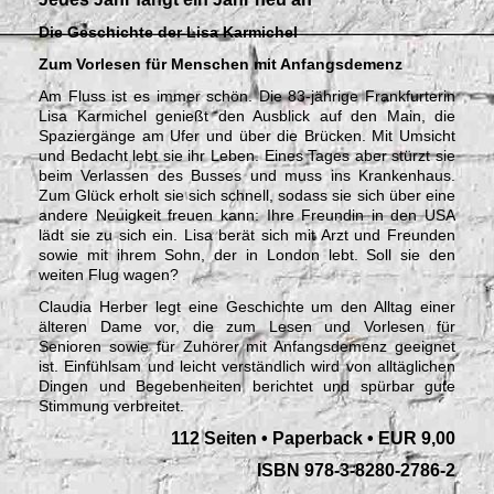
Die Geschichte der Lisa Karmichel
Zum Vorlesen für Menschen mit Anfangsdemenz
Am Fluss ist es immer schön. Die 83-jährige Frankfurterin
Lisa Karmichel genießt den Ausblick auf den Main, die
Spaziergänge am Ufer und über die Brücken. Mit Umsicht
und Bedacht lebt sie ihr Leben. Eines Tages aber stürzt sie
beim Verlassen des Busses und muss ins Krankenhaus.
Zum Glück erholt sie sich schnell, sodass sie sich über eine
andere Neuigkeit freuen kann: Ihre Freundin in den USA
lädt sie zu sich ein. Lisa berät sich mit Arzt und Freunden
sowie mit ihrem Sohn, der in London lebt. Soll sie den
weiten Flug wagen?
Claudia Herber legt eine Geschichte um den Alltag einer
älteren Dame vor, die zum Lesen und Vorlesen für
Senioren sowie für Zuhörer mit Anfangsdemenz geeignet
ist. Einfühlsam und leicht verständlich wird von alltäglichen
Dingen und Begebenheiten berichtet und spürbar gute
Stimmung verbreitet.
112 Seiten • Paperback • EUR 9,00
I
SBN 978-3-8280-2786-2