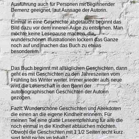
Ausführung auch für Personen mit beginnender
Demenz geeignet, laut Aussage der Autorin.
Einmal in eine Geschichte abgetaucht beginnt das
Bild dazu vor dem inneren Auge zu entstehen. Man
möchte keine Lesepause machen, die
wunderschönen Illustrationen lockern das Ganze
noch auf und machen das Buch zu etwas
besonderem.
Das Buch beginnt mit alltäglichen Geschichten, dann
geht es mit Geschichten zu den Jahreszeiten vom
Frühling bis Winter weiter. Immer wieder aufs neue
wird die Leserschaft in den Bann der
autobiographischen Geschichten der Autorin
gezogen.
Fazit: Wunderschöne Geschichten und Anekdoten
die einen an die eigene Kindheit erinnern. Für
meinen Teil eine glatte Leseempfehlung für alle die
noch einmal in die Kindheit abtauchen möchten.
Obwohl die Geschichten mit 1 1/2 Seiten recht kurz
sind fehlt nichts im Inhalt.“