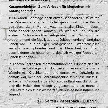
Kurzgeschichten. Zum Vorlesen für Menschen mit
Anfangsdemenz
1950 waren Badetage noch etwas Besonderes. Da wurde
die Zinkwanne aus dem Keller geholt und in die Küche
getragen, damit Mutter, Vater und die Kinder hübsch
nacheinander baden konnten. Es war die Zeit, als die
ersten Schwarzweißfernsehgeräte die Wohnzimmer
eroberten und die Musik aus der Jukebox erklang. Und das
Leben war – aus heutiger Sicht gesehen – wahrscheinlich
weitaus unkomplizierter und die Menschen vermutlich
bescheidener als heute, ohne deshalb weniger Freude am
Leben zu haben.
In liebevoll erzählten Momentaufnahmen erinnert sich die
Autorin an aufregende Hochzeiten, leckere Bergische
Waffeln mit Kirschkompott und daran, wie schwierig es
damals war, mit einer Schreibmaschine fehlerlose Briefe zu
schreiben. Claudia Herbers Kurzprosa lässt uns die Sorgen
und die Hektik des Alltags vergessen, und so mancher
Leser wird sich zurückversetzt fühlen in seine Kindheit und
Jugend.
120 Seiten • Paperback • EUR 9,90