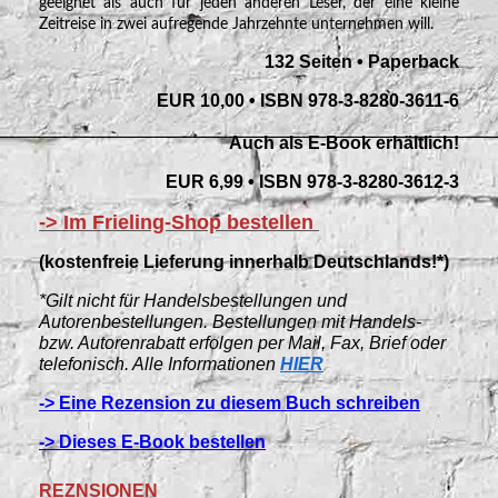
geeignet als auch für jeden anderen Leser, der eine kleine
Zeitreise in zwei aufregende Jahrzehnte unternehmen will.
132 Seiten • Paperback
EUR 10,00 • ISBN 978-3-8280-3611-6
Auch als E-Book erhältlich!
EUR 6,99 • ISBN 978-3-8280-3612-3
-> Im Frieling-Shop bestellen
(kostenfreie Lieferung innerhalb Deutschlands!*)
*Gilt nicht für Handelsbestellungen und
Autorenbestellungen. Bestellungen mit Handels-
bzw. Autorenrabatt erfolgen per Mail, Fax, Brief oder
telefonisch. Alle Informationen
HIER
-> Eine Rezension zu diesem Buch schreiben
-> Dieses E-Book bestellen
REZNSIONEN