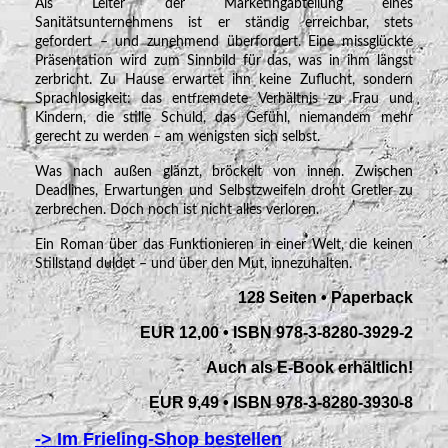
Als Leiter der Marketingabteilung eines
Sanitätsunternehmens ist er ständig erreichbar, stets
gefordert – und zunehmend überfordert. Eine missglückte
Präsentation wird zum Sinnbild für das, was in ihm längst
zerbricht. Zu Hause erwartet ihn keine Zuflucht, sondern
Sprachlosigkeit: das entfremdete Verhältnis zu Frau und
Kindern, die stille Schuld, das Gefühl, niemandem mehr
gerecht zu werden – am wenigsten sich selbst.
Was nach außen glänzt, bröckelt von innen. Zwischen
Deadlines, Erwartungen und Selbstzweifeln droht Gretler zu
zerbrechen. Doch noch ist nicht alles verloren.
Ein Roman über das Funktionieren in einer Welt, die keinen
Stillstand duldet – und über den Mut, innezuhalten.
128 Seiten • Paperback
EUR 12,00 • ISBN 978-3-8280-3929-2
Auch als E-Book erhältlich!
EUR 9,49 • ISBN 978-3-8280-3930-8
-> Im Frieling-Shop bestellen