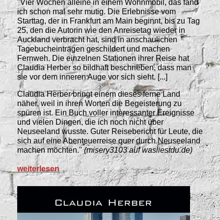
"Vier Wochen alleine in einem Wohnmobil, das fand
ich schon mal sehr mutig. Die Erlebnisse vom
Starttag, der in Frankfurt am Main beginnt, bis zu Tag
25, den die Autorin wie den Anreisetag wieder in
Auckland verbracht hat, sind in anschaulichen
Tagebucheinträgen geschildert und machen
Fernweh. Die einzelnen Stationen ihrer Reise hat
Claudia Herber so bildhaft beschrieben, dass man
sie vor dem inneren Auge vor sich sieht. [...]
Claudia Herber bringt einem dieses ferne Land
näher, weil in ihren Worten die Begeisterung zu
spüren ist. Ein Buch voller interessanter Ereignisse
und vielen Dingen, die ich noch nicht über
Neuseeland wusste. Guter Reisebericht für Leute, die
sich auf eine Abenteuerreise quer durch Neuseeland
machen möchten."
(misery3103 auf wasliestdu.de)
weiterlesen