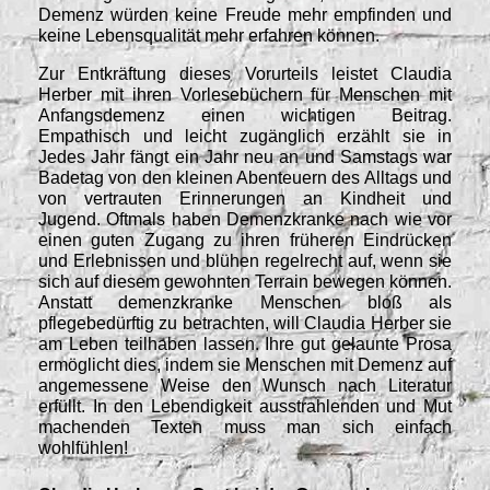
Demenz würden keine Freude mehr empfinden und
keine Lebensqualität mehr erfahren können.
Zur Entkräftung dieses Vorurteils leistet Claudia
Herber mit ihren Vorlesebüchern für Menschen mit
Anfangsdemenz einen wichtigen Beitrag.
Empathisch und leicht zugänglich erzählt sie in
Jedes Jahr fängt ein Jahr neu an und Samstags war
Badetag von den kleinen Abenteuern des Alltags und
von vertrauten Erinnerungen an Kindheit und
Jugend. Oftmals haben Demenzkranke nach wie vor
einen guten Zugang zu ihren früheren Eindrücken
und Erlebnissen und blühen regelrecht auf, wenn sie
sich auf diesem gewohnten Terrain bewegen können.
Anstatt demenzkranke Menschen bloß als
pflegebedürftig zu betrachten, will Claudia Herber sie
am Leben teilhaben lassen. Ihre gut gelaunte Prosa
ermöglicht dies, indem sie Menschen mit Demenz auf
angemessene Weise den Wunsch nach Literatur
erfüllt. In den Lebendigkeit ausstrahlenden und Mut
machenden Texten muss man sich einfach
wohlfühlen!